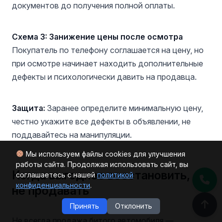
документов до получения полной оплаты.
Схема 3: Занижение цены после осмотра
Покупатель по телефону соглашается на цену, но
при осмотре начинает находить дополнительные
дефекты и психологически давить на продавца.
Защита:
Заранее определите минимальную цену,
честно укажите все дефекты в объявлении, не
поддавайтесь на манипуляции.
Мы используем файлы cookies для улучшения
работы сайта. Продолжая использовать сайт, вы
Когда выгоднее восстановить, а
соглашаетесь с нашей
политикой
конфиденциальности
.
не продавать
Принять
Отклонить
Не всегда продажа битого автомобиля —