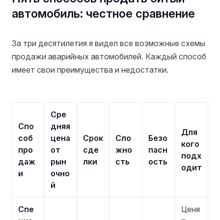
автомобиль: честное сравнение
За три десятилетия я видел все возможные схемы
продажи аварийных автомобилей. Каждый способ
имеет свои преимущества и недостатки.
Сре
Спо
дняя
Для
соб
цена
Срок
Сло
Безо
кого
про
от
сде
жно
пасн
подх
даж
рын
лки
сть
ость
одит
и
очно
й
Спе
Ценя