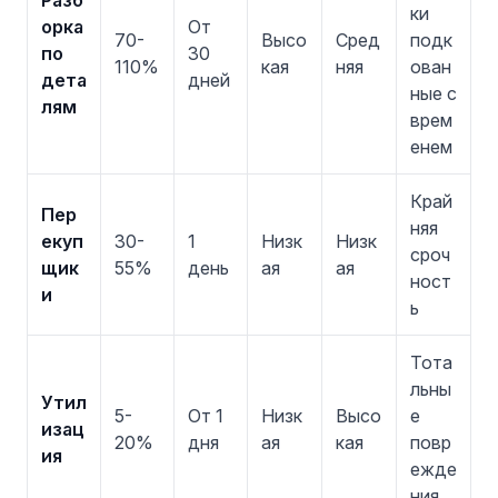
ки
орка
От
70-
Высо
Сред
подк
по
30
110%
кая
няя
ован
дета
дней
ные с
лям
врем
енем
Край
Пер
няя
екуп
30-
1
Низк
Низк
сроч
щик
55%
день
ая
ая
ност
и
ь
Тота
льны
Утил
5-
От 1
Низк
Высо
е
изац
20%
дня
ая
кая
повр
ия
ежде
ния