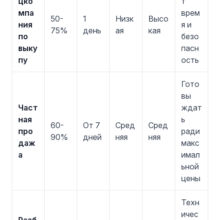
цко
т
мпа
врем
50-
1
Низк
Высо
ния
я и
75%
день
ая
кая
по
безо
выку
пасн
пу
ость
Гото
вы
Част
ждат
ная
ь
60-
От 7
Сред
Сред
про
ради
90%
дней
няя
няя
даж
макс
а
имал
ьной
цены
Техн
ичес
Разб