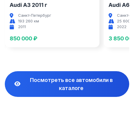
Audi A3 2011 г
Audi A6 2
Санкт-Петербург
Санкт-П
193 260 км
25 600 
2011
2022
850 000 ₽
3 850 00
Посмотреть все автомобили в
каталоге