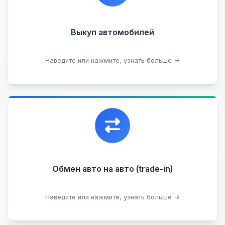
Кредитные
Целые с пробегом
Арестованные
Аварийные
В залоге
Проблемные
Выкуп автомобилей
В лизинге
Наведите или нажмите, узнать больше →
Узнать стоимость
Уникальная возможность обменять ваш
автомобиль с доплатой, подобрав вам
подходящий вариант.
Обмен авто на авто (trade-in)
Подобрать авто
Наведите или нажмите, узнать больше →