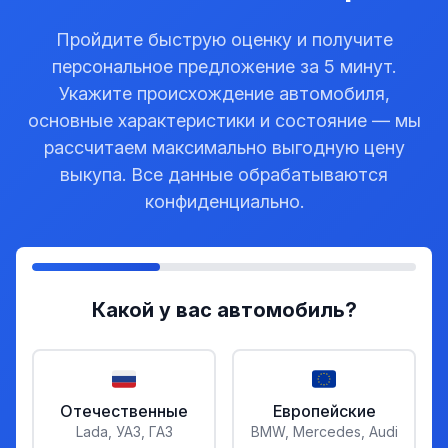
Пройдите быструю оценку и получите
персональное предложение за 5 минут.
Укажите происхождение автомобиля,
основные характеристики и состояние — мы
рассчитаем максимально выгодную цену
выкупа. Все данные обрабатываются
конфиденциально.
Какой у вас автомобиль?
Отечественные
Европейские
Lada, УАЗ, ГАЗ
BMW, Mercedes, Audi