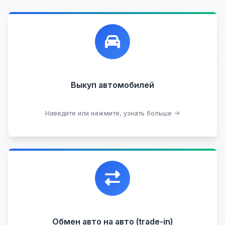
Лучшие предложения по выкупу автомобилей,
любых:
Кредитные
Целые с пробегом
Арестованные
Аварийные
В залоге
Проблемные
Выкуп автомобилей
В лизинге
Наведите или нажмите, узнать больше →
Узнать стоимость
Уникальная возможность обменять ваш
автомобиль с доплатой, подобрав вам
подходящий вариант.
Обмен авто на авто (trade-in)