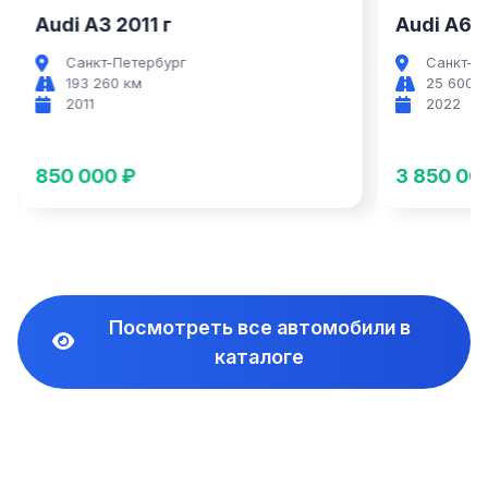
Audi A6 2022 г
Audi A7 2
Санкт-Петербург
Санкт-П
25 600 км
69 000 
2022
2021
3 850 000 ₽
4 850 00
Посмотреть все автомобили в
каталоге