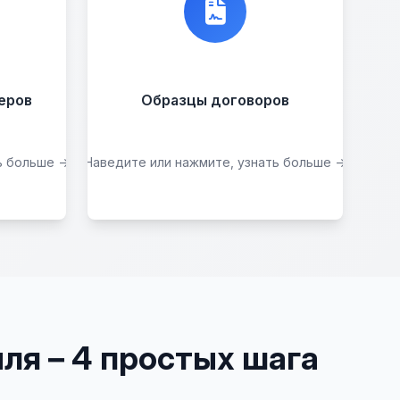
 вас
, мы
Договор купли-
продажи
еров
Образцы договоров
ь больше →
Наведите или нажмите, узнать больше →
Скачать образцы
ля – 4 простых шага