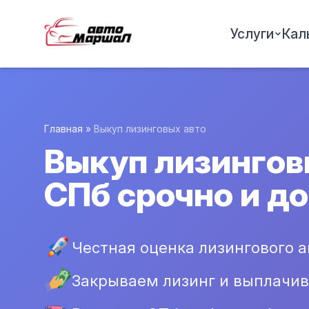
Услуги
Кал
Главная
»
Выкуп лизинговых авто
Выкуп лизингов
СПб срочно и д
Честная оценка лизингового а
Закрываем лизинг и выплачив