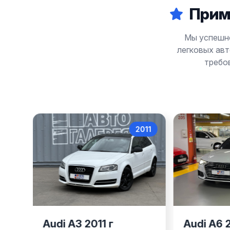
Прим
Мы успешно
легковых ав
требо
017
2011
Audi A3
Audi A3 2011 г
Audi A6 