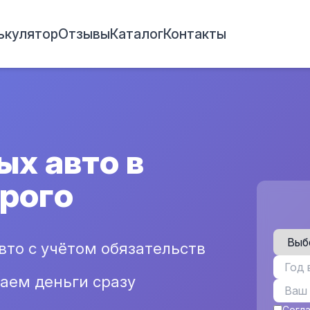
ькулятор
Отзывы
Каталог
Контакты
ых авто в
орого
вто с учётом обязательств
аем деньги сразу
Согл