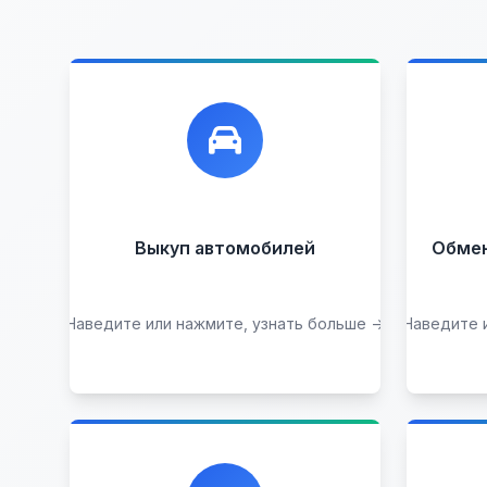
Лучшие предложения по
Ун
выкупу автомобилей, любых:
обм
до
Кредитные
Целые с
пробегом
Арестованные
Аварийные
В залоге
Выкуп автомобилей
Обмен 
Проблемные
В лизинге
Наведите или нажмите, узнать больше →
Наведите 
Узнать стоимость
Каталог проверенных
Пр