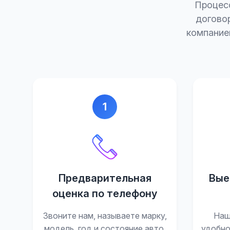
Процесс
договор
компание
1
Предварительная
Вые
оценка по телефону
Звоните нам, называете марку,
Наш
модель, год и состояние авто.
удобно