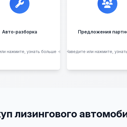
азборки на запчасти в
организациями. Если у
любом состоянии.
есть интересные идеи
всегда открыты к
сотрудничеству.
Прием б/у запчастей
Авто-разборка
Предложения партн
или нажмите, узнать больше →
Наведите или нажмите, узнат
Сдать на разборку
Стать партнером
уп лизингового автомоби