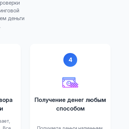
проверки
зинговой
ем деньги
.
4
вора
Получение денег любым
и
способом
вает,
. Все
Получаете деньги наличными,