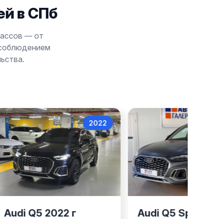
й в СПб
лассов — от
 соблюдением
ьства.
2022
Audi Q5
Audi Q5
Audi Q5 2022 г
Audi Q5 Sportba