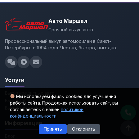
Авто Маршал
Срочный выкуп авто
Профессиональный выкуп автомобилей в Санкт-
Петербурге с 1994 года. Честно, быстро, выгодно.
Услуги
Выкуп кредитных авто
Мы используем файлы cookies для улучшения
Выкуп залоговых авто
работы сайта. Продолжая использовать сайт, вы
Выкуп лизинговых авто
соглашаетесь с нашей
политикой
конфиденциальности
.
Информация
Принять
Отклонить
Блог