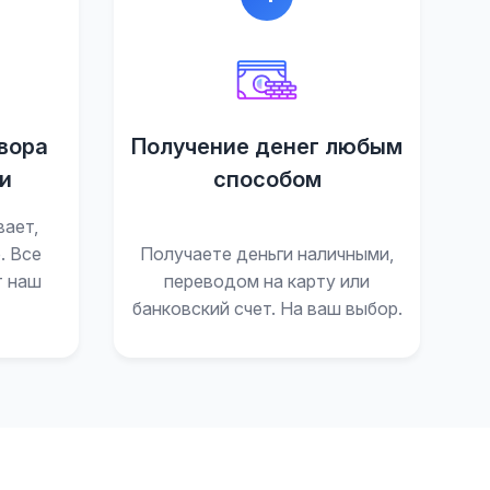
вора
Получение денег любым
и
способом
вает,
. Все
Получаете деньги наличными,
т наш
переводом на карту или
банковский счет. На ваш выбор.