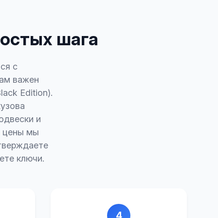
ростых шага
ся с
нам важен
ck Edition).
кузова
одвески и
я цены мы
тверждаете
ете ключи.
4