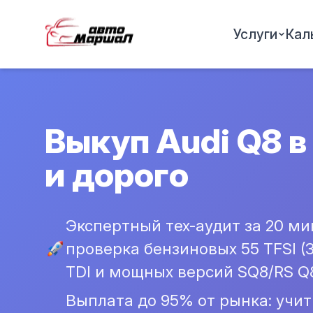
Услуги
Кал
Выкуп Audi Q8 в
и дорого
Экспертный тех-аудит за 20 м
проверка бензиновых 55 TFSI (3
TDI и мощных версий SQ8/RS Q8
Выплата до 95% от рынка: учи