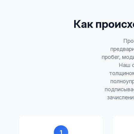
Как происх
Про
предвари
пробег, мод
Наш с
толщином
полноупр
подписыва
зачислени
1