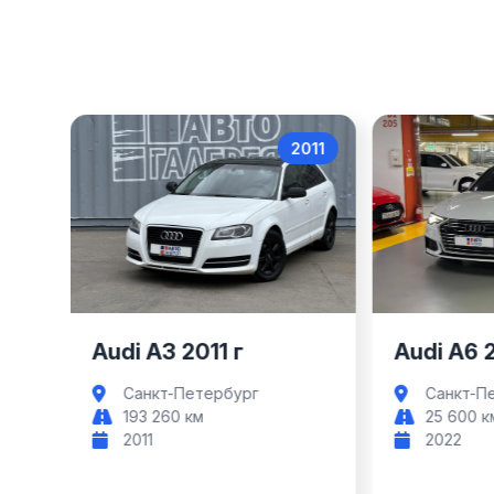
017
2011
Audi A3
Audi A3 2011 г
Audi A6 
Санкт-Петербург
Санкт-П
193 260 км
25 600 к
2011
2022