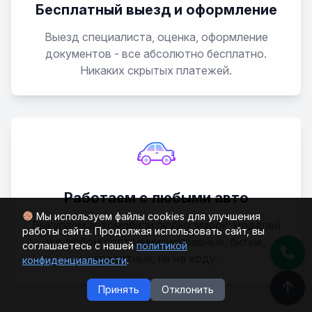
Бесплатный выезд и оформление
Выезд специалиста, оценка, оформление
документов - все абсолютно бесплатно.
Никаких скрытых платежей.
Работаем с любыми авто
Мы используем файлы cookies для улучшения
Выкупаем автомобили любых марок, моделей
работы сайта. Продолжая использовать сайт, вы
и в любом состоянии: исправные, битые,
соглашаетесь с нашей
политикой
кредитные, не на ходу.
конфиденциальности
.
Принять
Отклонить