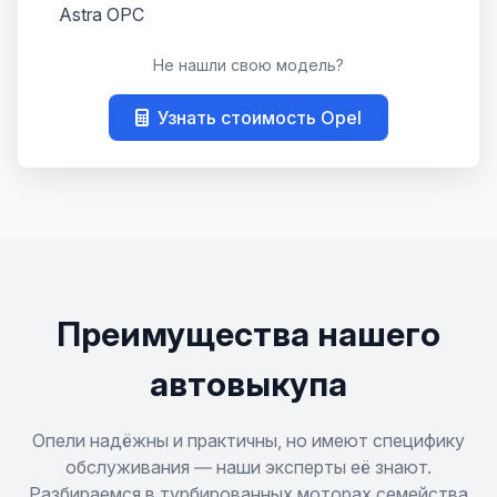
Astra OPC
Не нашли свою модель?
Combo
Узнать стоимость Opel
Combo Life
Corsa
Corsa OPC
Crossland
Преимущества нашего
Crossland X
автовыкупа
Frontera
Опели надёжны и практичны, но имеют специфику
обслуживания — наши эксперты её знают.
Разбираемся в турбированных моторах семейства
Grandland