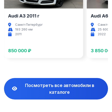
Audi A3 2011 г
Audi A6 2
Санкт-Петербург
Санкт-П
193 260 км
25 600 
2011
2022
850 000 ₽
3 850 00
Посмотреть все автомобили в
каталоге