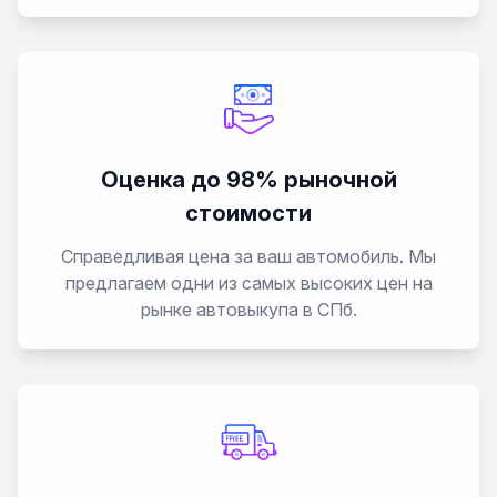
Rekord
Sintra
Tigra
Оценка до 98% рыночной
стоимости
Vectra
Справедливая цена за ваш автомобиль. Мы
Vivaro
предлагаем одни из самых высоких цен на
рынке автовыкупа в СПб.
Zafira
Zafira Life