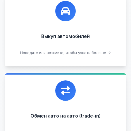
Лучшие предложения по выкупу автомобилей,
любых:
Кредитные
Целые с пробегом
Арестованные
Аварийные
В залоге
Проблемные
Выкуп автомобилей
В лизинге
Наведите или нажмите, чтобы узнать больше →
Узнать стоимость
Уникальная возможность обменять ваш
автомобиль с доплатой, подобрав вам
подходящий вариант.
Обмен авто на авто (trade-in)