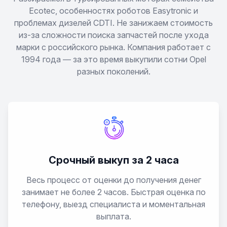
Ecotec, особенностях роботов Easytronic и
проблемах дизелей CDTI. Не занижаем стоимость
Grandland X
из-за сложности поиска запчастей после ухода
марки с российского рынка. Компания работает с
Insignia
1994 года — за это время выкупили сотни Opel
разных поколений.
Kadett
Meriva
Mokka
Срочный выкуп за 2 часа
Movano
Весь процесс от оценки до получения денег
Olympia
занимает не более 2 часов. Быстрая оценка по
телефону, выезд специалиста и моментальная
выплата.
Omega