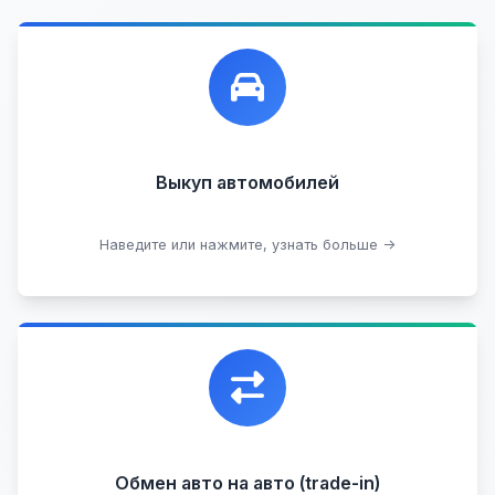
Лучшие предложения по выкупу автомобилей,
любых:
Кредитные
Целые с пробегом
Арестованные
Аварийные
В залоге
Проблемные
Выкуп автомобилей
В лизинге
Наведите или нажмите, узнать больше →
Узнать стоимость
Уникальная возможность обменять ваш
автомобиль с доплатой, подобрав вам
подходящий вариант.
Обмен авто на авто (trade-in)