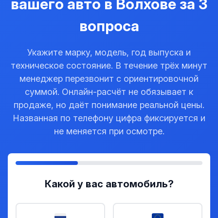
вашего авто в Волхове за 3
вопроса
Укажите марку, модель, год выпуска и
техническое состояние. В течение трёх минут
менеджер перезвонит с ориентировочной
суммой. Онлайн-расчёт не обязывает к
продаже, но даёт понимание реальной цены.
Названная по телефону цифра фиксируется и
не меняется при осмотре.
Какой у вас автомобиль?