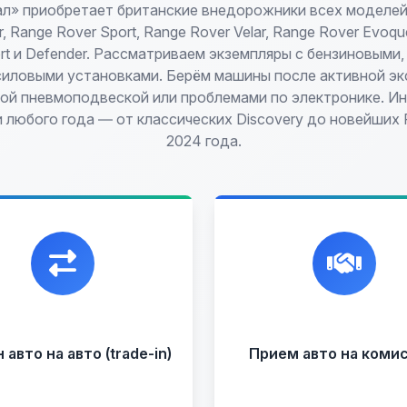
л» приобретает британские внедорожники всех моделей 
, Range Rover Sport, Range Rover Velar, Range Rover Evoque
ort и Defender. Рассматриваем экземпляры с бензиновыми,
иловыми установками. Берём машины после активной эк
ой пневмоподвеской или проблемами по электронике. И
 любого года — от классических Discovery до новейших 
2024 года.
икальная возможность
Честная и
енять ваш автомобиль с
профессиональная
платой, подобрав вам
экспертиза, реклама
подходящий вариант.
переговоры с клиента
подготовка документ
сопровождение сдел
авто на авто (trade-in)
Прием авто на коми
Прием на комисс
целых ав
Прием битых ав