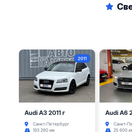
Све
017
2011
Audi A3
Audi A3 2011 г
Audi A6 
Санкт-Петербург
Санкт-П
193 260 км
25 600 к