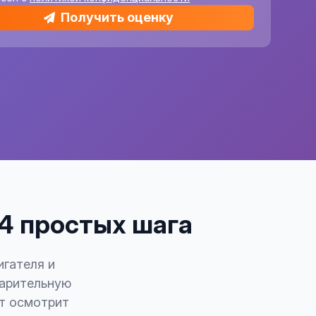
Получить оценку
 4 простых шага
игателя и
варительную
рт осмотрит