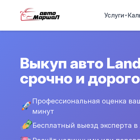
Услуги
Кал
Выкуп авто Land
срочно и дорого
Профессиональная оценка ваш
минут
Бесплатный выезд эксперта в