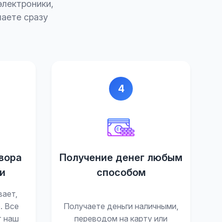
электроники,
аете сразу
4
вора
Получение денег любым
и
способом
вает,
. Все
Получаете деньги наличными,
т наш
переводом на карту или