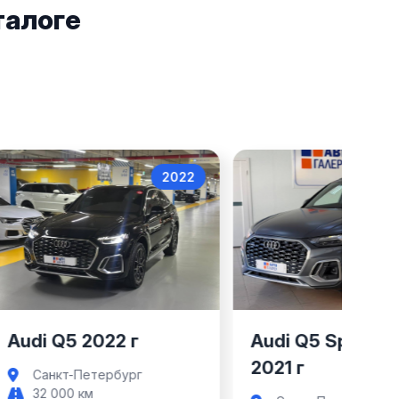
талоге
2022
Audi Q5
Audi Q5
Audi Q5 2022 г
Audi Q5 Sportba
2021 г
Санкт-Петербург
32 000 км