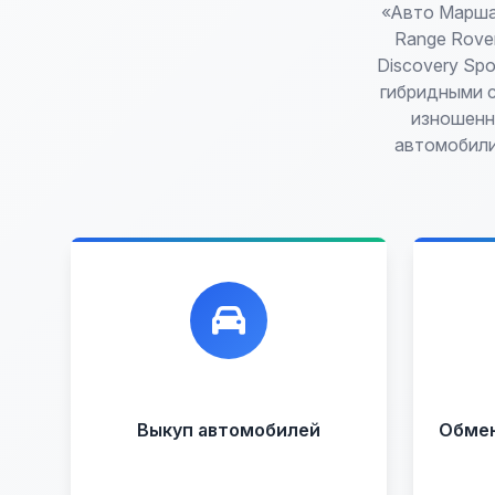
«Авто Марша
Range Rover
Discovery Sp
гибридными с
изношенн
автомобили
Лучшие предложения по
Ун
выкупу автомобилей, любых:
обм
до
Кредитные
Целые с
пробегом
Арестованные
Аварийные
В залоге
Выкуп автомобилей
Обмен 
Проблемные
В лизинге