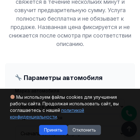
свяжется в течение нескольких минут и
озвучит предварительную сумму. Услуга
полностью бесплатна и не обязывает к
продаже. Названная цена фиксируется и не
снижается после осмотра при соответствии
описанию.
Параметры автомобиля
Марка автомобиля
Мы используем файлы cookies для улучшения
работы сайта. Продолжая использовать сайт, вы
соглашаетесь с нашей
политикой
конфиденциальности
.
Модель автомобиля
Принять
Отклонить