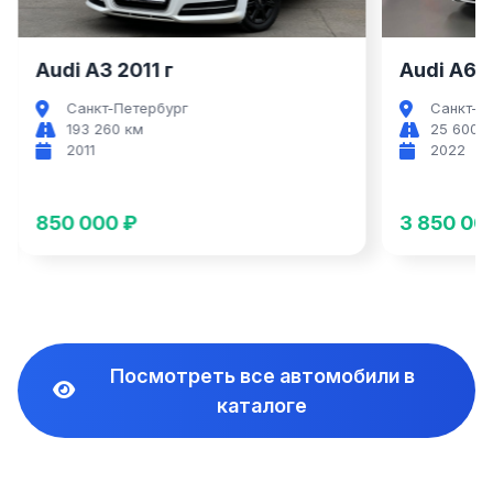
Audi A3 2011 г
Audi A6 2
Санкт-Петербург
Санкт-П
193 260 км
25 600 
2011
2022
850 000 ₽
3 850 00
Посмотреть все автомобили в
каталоге