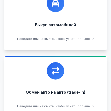
любых:
Кредитные
Целые с пробегом
Арестованные
Аварийные
В залоге
Проблемные
Выкуп автомобилей
В лизинге
Наведите или нажмите, чтобы узнать больше →
Узнать стоимость
Уникальная возможность обменять ваш
автомобиль с доплатой, подобрав вам
подходящий вариант.
Обмен авто на авто (trade-in)
Подобрать авто
Наведите или нажмите, чтобы узнать больше →