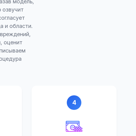
азав модель,
 озвучит
согласует
 и области.
овреждений,
, оценит
дписываем
роцедура
4