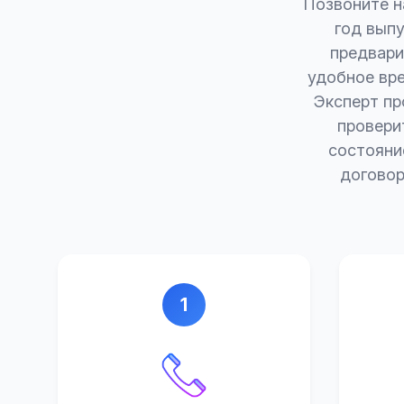
Позвоните на
год вып
предвари
удобное вр
Эксперт пр
провери
состояни
договор
1