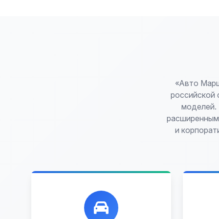
«Авто Марш
российской сб
моделей.
расширенными
и корпорат
Лучшие предложения по
Ун
выкупу автомобилей, любых:
обм
до