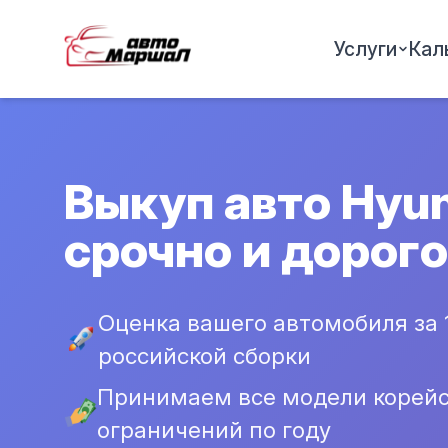
Услуги
Кал
Выкуп авто Hyun
срочно и дорого
Оценка вашего автомобиля за 
российской сборки
Принимаем все модели корейс
ограничений по году