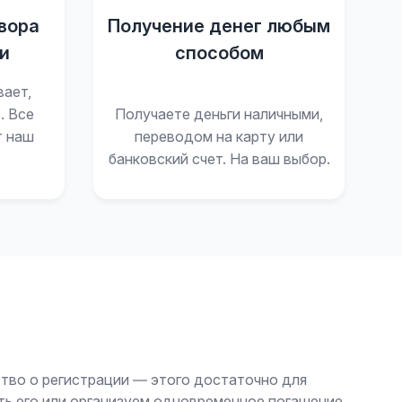
вора
Получение денег любым
и
способом
вает,
. Все
Получаете деньги наличными,
т наш
переводом на карту или
банковский счет. На ваш выбор.
тво о регистрации — этого достаточно для
ть его или организуем одновременное погашение