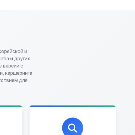
корейской и
antra и других
 версии с
и, каршеринга
тствием для
Профессиональная помощь
в выборе автомобиля на
,
любых торговых площадках