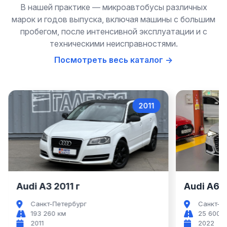
В нашей практике — микроавтобусы различных
марок и годов выпуска, включая машины с большим
пробегом, после интенсивной эксплуатации и с
техническими неисправностями.
Посмотреть весь каталог →
2022
Audi A6
Audi A6 2022 г
Audi A7 2
Санкт-Петербург
Санкт-П
25 600 км
69 000 
2022
2021