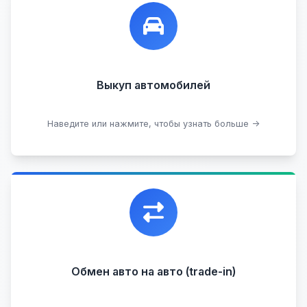
Лучшие предложения по выкупу автомобилей,
любых:
Кредитные
Целые с пробегом
Арестованные
Аварийные
В залоге
Проблемные
Выкуп автомобилей
В лизинге
Наведите или нажмите, чтобы узнать больше →
Узнать стоимость
Уникальная возможность обменять ваш
автомобиль с доплатой, подобрав вам
подходящий вариант.
Обмен авто на авто (trade-in)