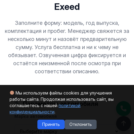
Exeed
Заполните форму: модель, год выпуска,
комплектация и пробег. Менеджер свяжется за
несколько минут и назовёт предварительную
сумму. Услуга бесплатна и ни к чему не
обязывает. Озвученная цифра фиксируется и
остаётся неизменной после осмотра при
соответствии описанию.
Мы используем файлы cookies для улучшения
работы сайта. Продолжая использовать сайт, вы
Параметры автомобиля
соглашаетесь с нашей
политикой
конфиденциальности
.
Марка автомобиля
Принять
Отклонить