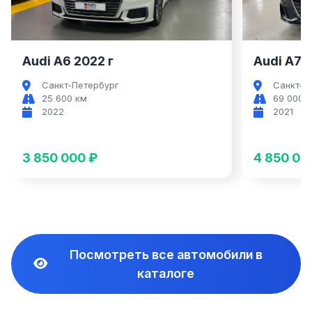
Audi A6 2022 г
Audi A7 2
Санкт-Петербург
Санкт-П
25 600 км
69 000 
2022
2021
3 850 000 ₽
4 850 00
Посмотреть все автомобили в
каталоге