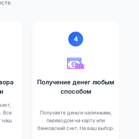
сте.
4
вора
Получение денег любым
и
способом
вает,
. Все
Получаете деньги наличными,
т наш
переводом на карту или
банковский счет. На ваш выбор.