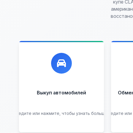
купе CL
американ
восстано
Лучшие предложения по
Ун
выкупу автомобилей, любых:
обм
до
Кредитные
Целые с
пробегом
Арестованные
Аварийные
В залоге
Выкуп автомобилей
Обмен 
Проблемные
В лизинге
Наведите или нажмите, чтобы узнать больше →
Наведите или
Узнать стоимость