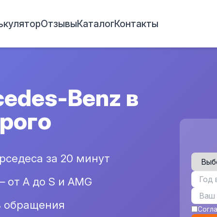
ькулятор
Отзывы
Каталог
Контакты
cedes-Benz в
орого
рседеса за 20 минут
— от A до S и AMG
ь обращения
Согл