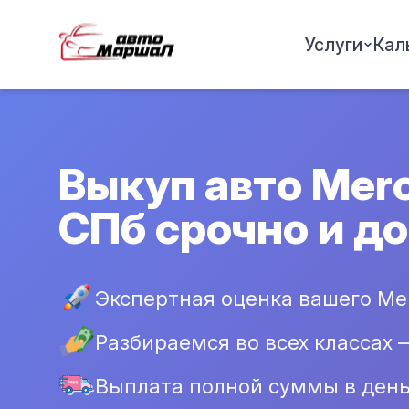
Услуги
Кал
Выкуп авто Mer
СПб срочно и д
Экспертная оценка вашего Ме
Разбираемся во всех классах 
Выплата полной суммы в ден