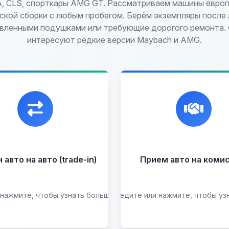
A, CLS, спорткары AMG GT. Рассматриваем машины европ
ской сборки с любым пробегом. Берём экземпляры после л
вленными подушками или требующие дорогого ремонта.
интересуют редкие версии Maybach и AMG.
икальная возможность
Честная и
енять ваш автомобиль с
профессиональная
платой, подобрав вам
экспертиза, реклама
подходящий вариант.
переговоры с клиента
подготовка документ
сопровождение сдел
авто на авто (trade-in)
Прием авто на коми
Прием на комисс
целых ав
Прием битых ав
 нажмите, чтобы узнать больше →
Наведите или нажмите, чтобы уз
Подобрать авто
Оставить на комисс