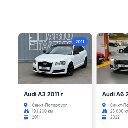
017
2011
Audi A3
Audi A3 2011 г
Audi A6 
Санкт-Петербург
Санкт-П
193 260 км
25 600 к
2011
2022