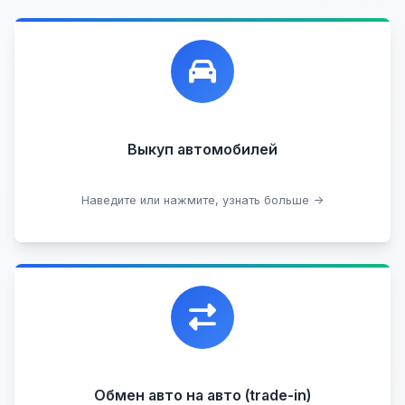
Лучшие предложения по выкупу автомобилей,
любых:
Кредитные
Целые с пробегом
Арестованные
Аварийные
В залоге
Проблемные
Выкуп автомобилей
В лизинге
Наведите или нажмите, узнать больше →
Узнать стоимость
Уникальная возможность обменять ваш
автомобиль с доплатой, подобрав вам
подходящий вариант.
Обмен авто на авто (trade-in)