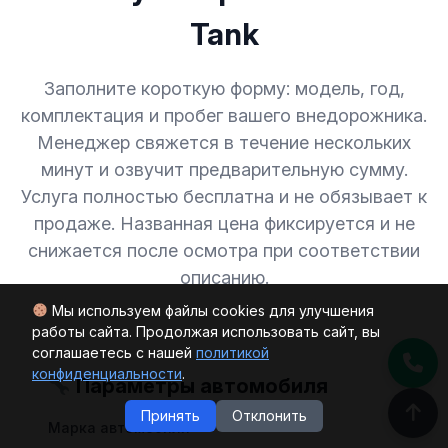
Tank
Заполните короткую форму: модель, год,
комплектация и пробег вашего внедорожника.
Менеджер свяжется в течение нескольких
минут и озвучит предварительную сумму.
Услуга полностью бесплатна и не обязывает к
продаже. Названная цена фиксируется и не
снижается после осмотра при соответствии
описанию.
Мы используем файлы cookies для улучшения
работы сайта. Продолжая использовать сайт, вы
соглашаетесь с нашей
политикой
конфиденциальности
.
Параметры автомобиля
Принять
Отклонить
Марка автомобиля