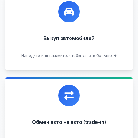
Лучшие предложения по выкупу автомобилей,
любых:
Кредитные
Целые с пробегом
Арестованные
Аварийные
В залоге
Проблемные
Выкуп автомобилей
В лизинге
Наведите или нажмите, чтобы узнать больше →
Узнать стоимость
Уникальная возможность обменять ваш
автомобиль с доплатой, подобрав вам
подходящий вариант.
Обмен авто на авто (trade-in)