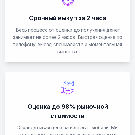
Cobalt
Срочный выкуп за 2 часа
Colorado
Весь процесс от оценки до получения денег
занимает не более 2 часов. Быстрая оценка по
Corsa
телефону, выезд специалиста и моментальная
выплата.
Corsica
Corvette
Cruze
Оценка до 98% рыночной
Epica
стоимости
Equinox
Справедливая цена за ваш автомобиль. Мы
предлагаем одни из самых высоких цен на