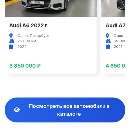
Audi A6 2022 г
Audi A7 2
Санкт-Петербург
Санкт-П
25 600 км
69 000 
2022
2021
3 850 000 ₽
4 850 00
Посмотреть все автомобили в
каталоге