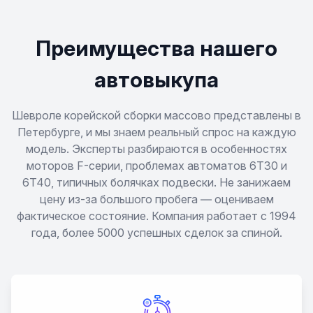
Camaro
Преимущества нашего
Caprice
автовыкупа
Captiva
Шевроле корейской сборки массово представлены в
Петербурге, и мы знаем реальный спрос на каждую
модель. Эксперты разбираются в особенностях
Cavalier
моторов F-серии, проблемах автоматов 6T30 и
6T40, типичных болячках подвески. Не занижаем
Celebrity
цену из-за большого пробега — оцениваем
фактическое состояние. Компания работает с 1994
Celta
года, более 5000 успешных сделок за спиной.
Chevette
Classic