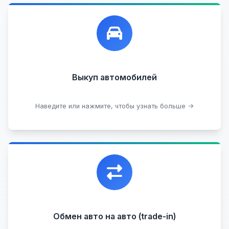
Лучшие предложения по выкупу автомобилей,
любых:
Кредитные
Целые с пробегом
Арестованные
Аварийные
В залоге
Проблемные
Выкуп автомобилей
В лизинге
Наведите или нажмите, чтобы узнать больше →
Узнать стоимость
Уникальная возможность обменять ваш
автомобиль с доплатой, подобрав вам
подходящий вариант.
Обмен авто на авто (trade-in)