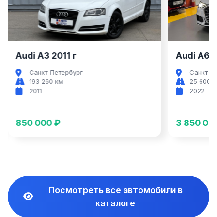
Audi A6
Audi A6 2022 г
Audi A7 
Санкт-Петербург
Санкт-
25 600 км
69 000
2022
2021
3 850 000 ₽
4 850 0
Посмотреть все автомобили в
каталоге