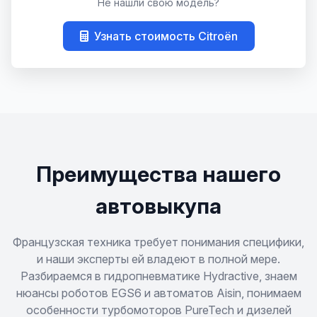
Не нашли свою модель?
A1
Узнать стоимость Citroën
A2
A3
A4
A5
Преимущества нашего
A6
автовыкупа
A7
Французская техника требует понимания специфики,
и наши эксперты ей владеют в полной мере.
Разбираемся в гидропневматике Hydractive, знаем
A8
нюансы роботов EGS6 и автоматов Aisin, понимаем
особенности турбомоторов PureTech и дизелей
Allroad