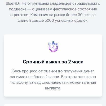
BlueHDi. Не отпугиваем владельцев страшилками о
подвеске — оцениваем фактическое состояние
Cabriolet
агрегатов. Компания на рынке более 30 лет, за
спиной свыше 5000 успешных сделок.
Coupe
D11
E-tron
Срочный выкуп за 2 часа
E-tron GT
Весь процесс от оценки до получения денег
Q3
занимает не более 2 часов. Быстрая оценка по
телефону, выезд специалиста и моментальная
выплата.
Q4 e-tron
Q5