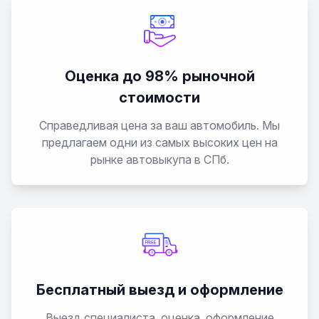
Q6 e-tron
Q7
Оценка до 98% рыночной
стоимости
Q8
Справедливая цена за ваш автомобиль. Мы
Q8 e-tron
предлагаем одни из самых высоких цен на
рынке автовыкупа в СПб.
Quattro
R8
RS 6 Avant
Бесплатный выезд и оформление
RS 7 Sportback
Выезд специалиста, оценка, оформление