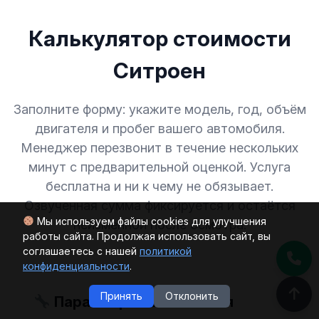
S6
Калькулятор стоимости
S7
Ситроен
S8
Заполните форму: укажите модель, год, объём
TT
двигателя и пробег вашего автомобиля.
Менеджер перезвонит в течение нескольких
V8
минут с предварительной оценкой. Услуга
бесплатна и ни к чему не обязывает.
V8 (D11)
Озвученная сумма фиксируется и остаётся
Мы используем файлы cookies для улучшения
неизменной после осмотра.
работы сайта. Продолжая использовать сайт, вы
соглашаетесь с нашей
политикой
конфиденциальности
.
Принять
Отклонить
Параметры автомобиля