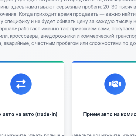
ины здесь наматывают серьёзные пробеги: 20–30 тысяч в
лючение. Когда приходит время продавать — важно найти 
у специфику и не будет сбивать цену за каждую тысячу 
аршал» работает именно так: приезжаем сами, покупаем 
ли, кроссоверы, внедорожники и коммерческий транспо
, аварийные, с честным пробегом или сложностями по д
икальная возможность
Честная и
енять ваш автомобиль с
профессиональная
платой, подобрав вам
экспертиза, реклама
подходящий вариант.
переговоры с клиента
подготовка документ
сопровождение сдел
авто на авто (trade-in)
Прием авто на коми
Прием на комисс
целых ав
Прием битых ав
или нажмите, узнать больше →
Наведите или нажмите, узнат
Подобрать авто