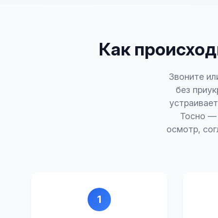
Как происходи
Звоните ил
без приу
устраивает
Тосно — 
осмотр, сог
1