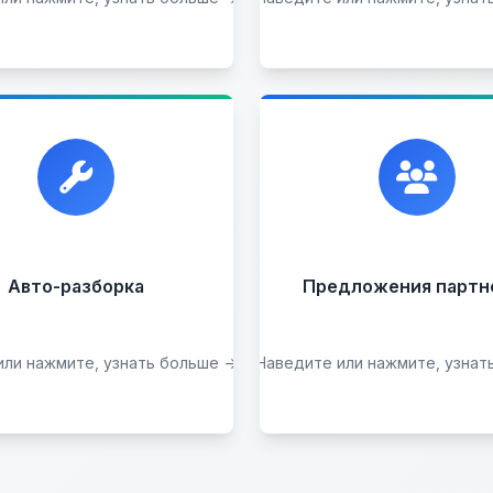
Оставить на комисс
ием автомобилей для
Сотрудничаем с лучш
азборки на запчасти в
организациями. Если у
любом состоянии.
есть интересные идеи
всегда открыты к
сотрудничеству.
Прием б/у запчастей
Авто-разборка
Предложения партн
или нажмите, узнать больше →
Наведите или нажмите, узнат
Сдать на разборку
Стать партнером