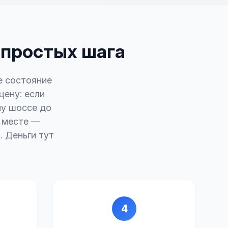
4 простых шага
е состояние
ену: если
му шоссе до
а месте —
. Деньги тут
4