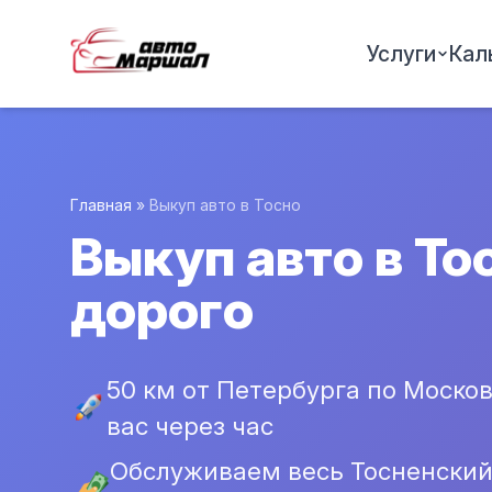
Услуги
Кал
Главная
»
Выкуп авто в Тосно
Выкуп авто в То
дорого
50 км от Петербурга по Моско
вас через час
Обслуживаем весь Тосненский 