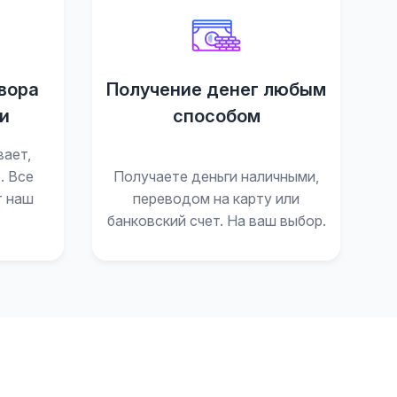
вора
Получение денег любым
и
способом
вает,
. Все
Получаете деньги наличными,
т наш
переводом на карту или
банковский счет. На ваш выбор.