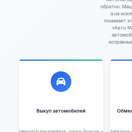
обратно. Маш
а не иск
понимает эт
«Авто М
автомоби
исправные
Лучшие предложения по
Ун
выкупу автомобилей, любых:
обм
до
Кредитные
Целые с
пробегом
Арестованные
Аварийные
В залоге
Выкуп автомобилей
Обмен 
Проблемные
В лизинге
Наведите или нажмите, узнать больше →
Наведите 
Узнать стоимость