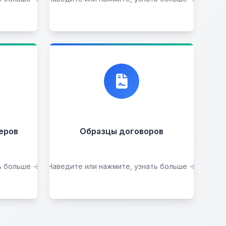
ии
ими
 вас
, мы
Договор купли-
продажи
еров
Образцы договоров
ь больше →
Наведите или нажмите, узнать больше →
Скачать образцы