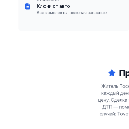
Ключи от авто
Все комплекты, включая запасные
П
Житель Тосн
каждый день
цену. Сделка 
ДТП — помят
случай: Toyo