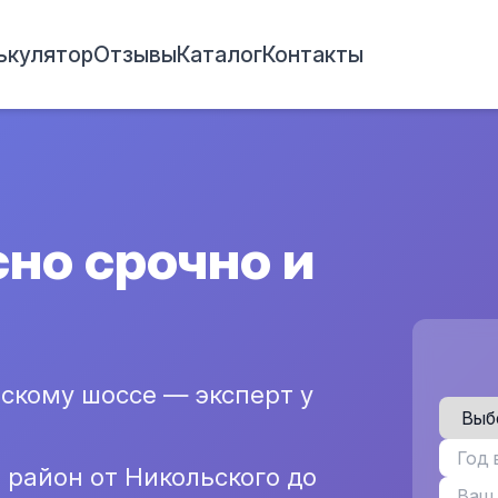
ькулятор
Отзывы
Каталог
Контакты
сно срочно и
вскому шоссе — эксперт у
район от Никольского до