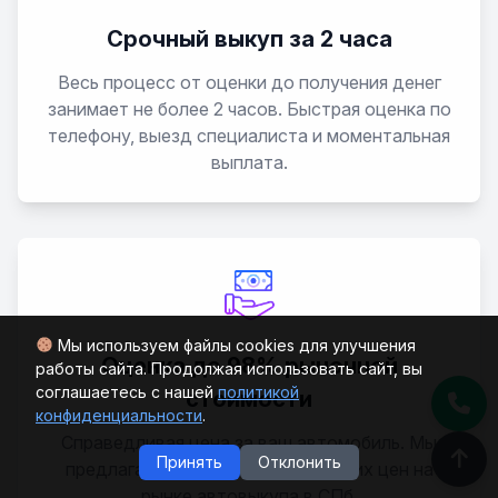
523
Срочный выкуп за 2 часа
Весь процесс от оценки до получения денег
524
занимает не более 2 часов. Быстрая оценка по
телефону, выезд специалиста и моментальная
525
выплата.
528
530
535
Мы используем файлы cookies для улучшения
Оценка до 98% рыночной
работы сайта. Продолжая использовать сайт, вы
540
соглашаетесь с нашей
политикой
стоимости
конфиденциальности
.
Справедливая цена за ваш автомобиль. Мы
545
Принять
Отклонить
предлагаем одни из самых высоких цен на
рынке автовыкупа в СПб.