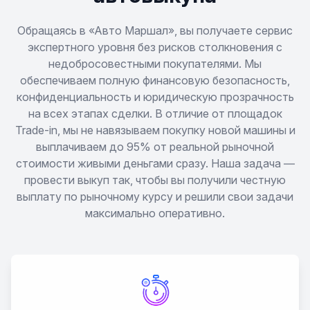
323
Обращаясь в «Авто Маршал», вы получаете сервис
экспертного уровня без рисков столкновения с
недобросовестными покупателями. Мы
324
обеспечиваем полную финансовую безопасность,
конфиденциальность и юридическую прозрачность
325
на всех этапах сделки. В отличие от площадок
Trade-in, мы не навязываем покупку новой машины и
328
выплачиваем до 95% от реальной рыночной
стоимости живыми деньгами сразу. Наша задача —
330
провести выкуп так, чтобы вы получили честную
выплату по рыночному курсу и решили свои задачи
максимально оперативно.
335
518
520