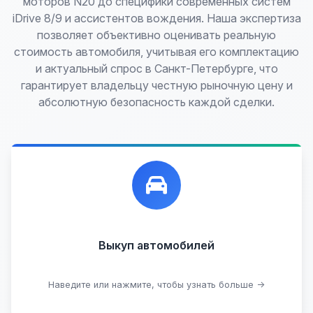
моторов N20 до специфики современных систем
iDrive 8/9 и ассистентов вождения. Наша экспертиза
позволяет объективно оценивать реальную
стоимость автомобиля, учитывая его комплектацию
и актуальный спрос в Санкт-Петербурге, что
гарантирует владельцу честную рыночную цену и
абсолютную безопасность каждой сделки.
Лучшие предложения по выкупу автомобилей,
любых:
Кредитные
Целые с пробегом
Арестованные
Аварийные
В залоге
Проблемные
Выкуп автомобилей
В лизинге
Наведите или нажмите, чтобы узнать больше →
Узнать стоимость