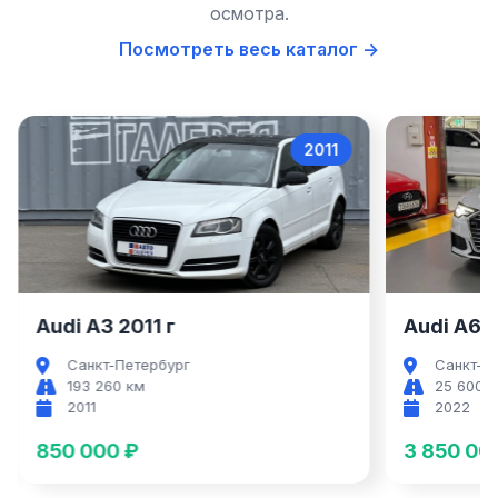
осмотра.
Посмотреть весь каталог →
2011
Audi A3
Audi A3 2011 г
Audi A6 2
Санкт-Петербург
Санкт-П
193 260 км
25 600 
2011
2022
850 000 ₽
3 850 00