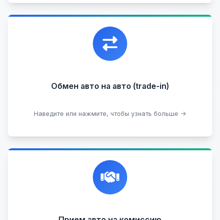
Уникальная возможность обменять ваш
автомобиль с доплатой, подобрав вам
подходящий вариант.
Обмен авто на авто (trade-in)
Подобрать авто
Наведите или нажмите, чтобы узнать больше →
Честная и профессиональная экспертиза, реклама,
переговоры с клиентами, подготовка документов,
сопровождение сделки.
Прием на комиссию целых авто
Прием авто на комиссию
Прием битых авто