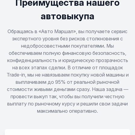
Преимущества нашего
Tiggo 7 Pro
автовыкупа
Tiggo 7 Pro Max
Обращаясь в «Авто Маршал», вы получаете сервис
экспертного уровня без рисков столкновения с
недобросовестными покупателями. Мы
Tiggo 7L
обеспечиваем полную финансовую безопасность,
конфиденциальность и юридическую прозрачность
Tiggo 8
на всех этапах сделки. В отличие от площадок
Trade-in, мы не навязываем покупку новой машины и
Tiggo 8 Pro
выплачиваем до 95% от реальной рыночной
стоимости живыми деньгами сразу. Наша задача —
Tiggo 8 Pro Max
провести выкуп так, чтобы вы получили честную
выплату по рыночному курсу и решили свои задачи
максимально оперативно.
Tiggo 9
Sweet QQ