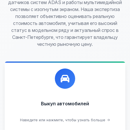
датчиков систем ADAS и работы мультимедийной
системы с изогнутым экраном. Наша экспертиза
позволяет объективно оценивать реальную
стоимость автомобиля, учитывая его высокий
статус в модельном ряду и актуальный спрос в
Санкт-Петербурге, что гарантирует владельцу
честную рыночную цену.
Лучшие предложения по выкупу автомобилей,
любых:
Кредитные
Целые с пробегом
Арестованные
Аварийные
В залоге
Проблемные
Выкуп автомобилей
В лизинге
Наведите или нажмите, чтобы узнать больше →
Узнать стоимость