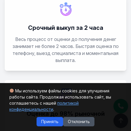
QQ6
S21
Срочный выкуп за 2 часа
Весь процесс от оценки до получения денег
занимает не более 2 часов. Быстрая оценка по
телефону, выезд специалиста и моментальная
выплата.
Мы используем файлы cookies для улучшения
работы сайта. Продолжая использовать сайт, вы
соглашаетесь с нашей
политикой
конфиденциальности
.
Оценка до 98% рыночной
стоимости
Принять
Отклонить