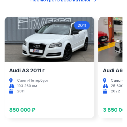
2011
Audi A3
Audi A3 2011 г
Audi A6 2
Санкт-Петербург
Санкт-П
193 260 км
25 600 
2011
2022
850 000 ₽
3 850 00