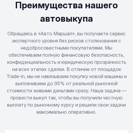
Преимущества нашего
Tiggo 7 Pro
автовыкупа
Tiggo 7 Pro Max
Обращаясь в «Авто Маршал», вы получаете сервис
экспертного уровня без рисков столкновения с
недобросовестными покупателями. Мы
Tiggo 7L
обеспечиваем полную финансовую безопасность,
конфиденциальность и юридическую прозрачность
Tiggo 8
на всех этапах сделки. В отличие от площадок
Trade-in, мы не навязываем покупку новой машины и
Tiggo 8 Pro
выплачиваем до 95% от реальной рыночной
стоимости живыми деньгами сразу. Наша задача —
Tiggo 8 Pro Max
провести выкуп так, чтобы вы получили честную
выплату по рыночному курсу и решили свои задачи
максимально оперативно.
Tiggo 9
Sweet QQ