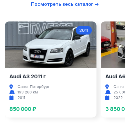
Посмотреть весь каталог →
2011
Audi A3
Audi A3 2011 г
Audi A6 2
Санкт-Петербург
Санкт-П
193 260 км
25 600 
2011
2022
850 000 ₽
3 850 00