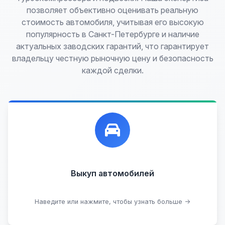
позволяет объективно оценивать реальную
стоимость автомобиля, учитывая его высокую
популярность в Санкт-Петербурге и наличие
актуальных заводских гарантий, что гарантирует
владельцу честную рыночную цену и безопасность
каждой сделки.
Лучшие предложения по выкупу автомобилей,
любых:
Кредитные
Целые с пробегом
Арестованные
Аварийные
В залоге
Проблемные
Выкуп автомобилей
В лизинге
Наведите или нажмите, чтобы узнать больше →
Узнать стоимость