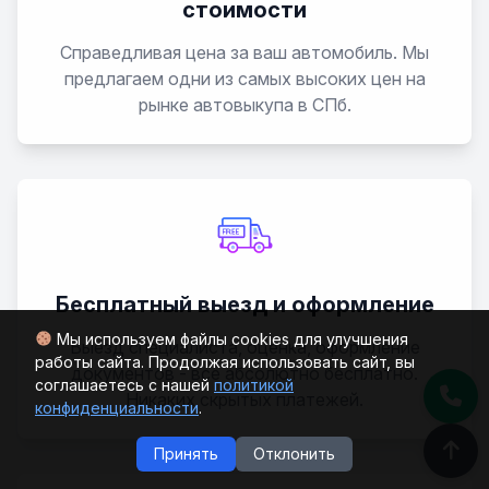
стоимости
Справедливая цена за ваш автомобиль. Мы
предлагаем одни из самых высоких цен на
рынке автовыкупа в СПб.
Бесплатный выезд и оформление
Мы используем файлы cookies для улучшения
Выезд специалиста, оценка, оформление
работы сайта. Продолжая использовать сайт, вы
документов - все абсолютно бесплатно.
соглашаетесь с нашей
политикой
Никаких скрытых платежей.
конфиденциальности
.
Принять
Отклонить