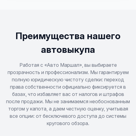
Tiggo 4
Tiggo 4 Pro
Преимущества нашего
Tiggo 7 Pro
автовыкупа
Tiggo 7 Pro Max
Работая с «Авто Маршал», вы выбираете
прозрачность и профессионализм. Мы гарантируем
полную юридическую чистоту сделки: переход
Tiggo 7L
права собственности официально фиксируется в
базах, что избавляет вас от налогов и штрафов
Tiggo 8
после продажи. Мы не занимаемся необоснованным
торгом у капота, а даем честную оценку, учитывая
Tiggo 8 Pro
все опции: от бесключевого доступа до системы
кругового обзора.
Tiggo 8 Pro Max