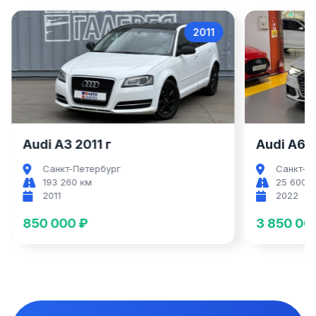
2011
Audi A3
Audi A3 2011 г
Audi A6 2
Санкт-Петербург
Санкт-П
193 260 км
25 600 
2011
2022
850 000 ₽
3 850 00