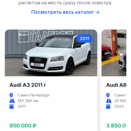
расчетом на месте сразу после осмотра.
Посмотреть весь каталог →
2011
Audi A3
Audi A3 2011 г
Audi A6 2
Санкт-Петербург
Санкт-П
193 260 км
25 600 
2011
2022
850 000 ₽
3 850 00