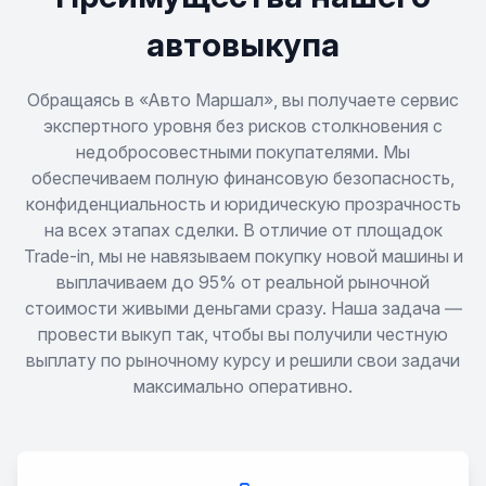
Caprice
автовыкупа
Captiva
Обращаясь в «Авто Маршал», вы получаете сервис
экспертного уровня без рисков столкновения с
недобросовестными покупателями. Мы
Cavalier
обеспечиваем полную финансовую безопасность,
конфиденциальность и юридическую прозрачность
Celebrity
на всех этапах сделки. В отличие от площадок
Trade-in, мы не навязываем покупку новой машины и
Celta
выплачиваем до 95% от реальной рыночной
стоимости живыми деньгами сразу. Наша задача —
Chevette
провести выкуп так, чтобы вы получили честную
выплату по рыночному курсу и решили свои задачи
максимально оперативно.
Classic
Cobalt