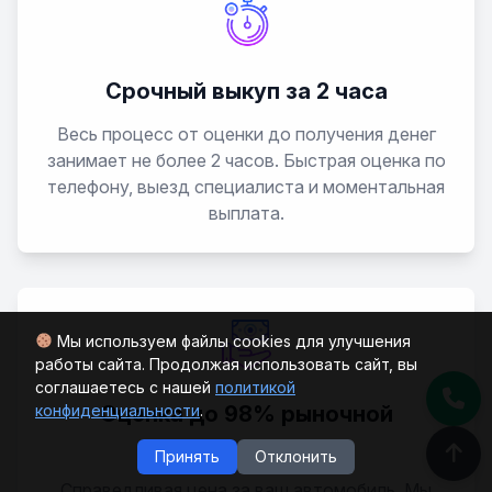
Colorado
Corsa
Срочный выкуп за 2 часа
Весь процесс от оценки до получения денег
Corsica
занимает не более 2 часов. Быстрая оценка по
телефону, выезд специалиста и моментальная
Corvette
выплата.
Cruze
Epica
Мы используем файлы cookies для улучшения
работы сайта. Продолжая использовать сайт, вы
Equinox
соглашаетесь с нашей
политикой
Оценка до 98% рыночной
конфиденциальности
.
Evanda
стоимости
Принять
Отклонить
Справедливая цена за ваш автомобиль. Мы