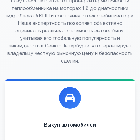
базу Chevrolet Cruze: от проверки герметичности
теплообменника на моторах 1.8 до диагностики
гидроблока АКПП и состояния стоек стабилизатора.
Наша экспертность позволяет объективно
оценивать реальную стоимость автомобиля,
учитывая его глобальную популярность и
ликвидность в Санкт-Петербурге, что гарантирует
владельцу честную рыночную цену и безопасность
сделки.
Лучшие предложения по выкупу автомобилей,
любых:
Кредитные
Целые с пробегом
Арестованные
Аварийные
В залоге
Проблемные
Выкуп автомобилей
В лизинге