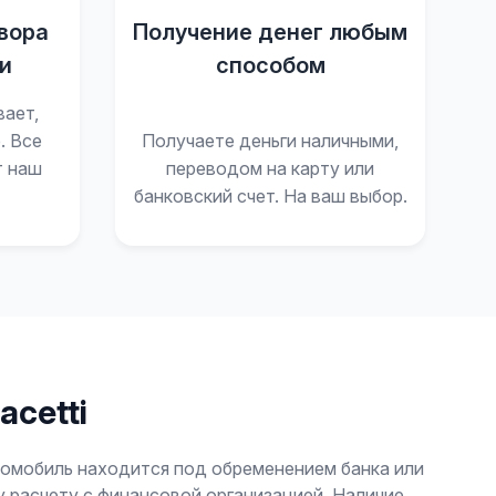
вора
Получение денег любым
и
способом
вает,
. Все
Получаете деньги наличными,
т наш
переводом на карту или
банковский счет. На ваш выбор.
cetti
томобиль находится под обременением банка или
у расчету с финансовой организацией. Наличие