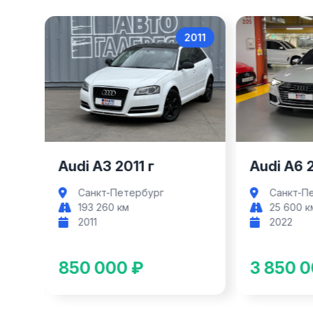
017
2011
Audi A3
Audi A3 2011 г
Audi A6 
Санкт-Петербург
Санкт-П
193 260 км
25 600 к
2011
2022
850 000 ₽
3 850 0