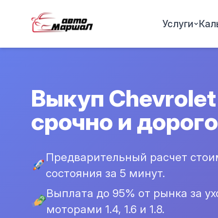
Услуги
Кал
Выкуп Chevrolet 
срочно и дорого
Предварительный расчет стои
состояния за 5 минут.
Выплата до 95% от рынка за у
моторами 1.4, 1.6 и 1.8.