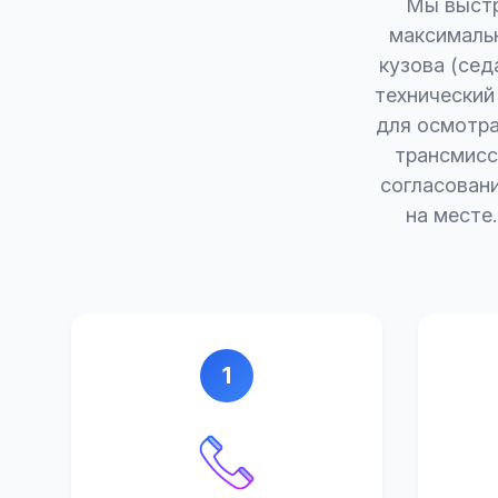
Мы выстр
максимальн
кузова (сед
технический
для осмотра
трансмисс
согласован
на месте
1