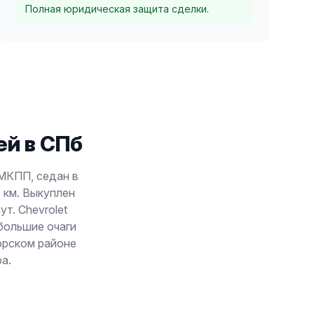
Полная юридическая защита сделки.
й в СПб
, МКПП, седан в
 км. Выкуплен
т. Chevrolet
ебольшие очаги
орском районе
а.