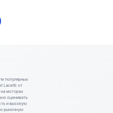
пе популярных
 Lacetti: от
 на моторах
вно оценивать
сть и высокую
ую рыночную