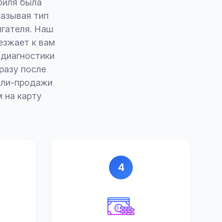
биля была
казывая тип
игателя. Наш
езжает к вам
 диагностики
разу после
пли-продажи
 на карту
4