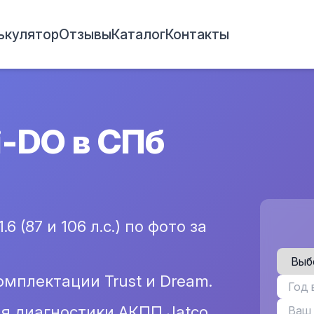
ькулятор
Отзывы
Каталог
Контакты
i-DO в СПб
 (87 и 106 л.с.) по фото за
омплектации Trust и Dream.
я диагностики АКПП Jatco