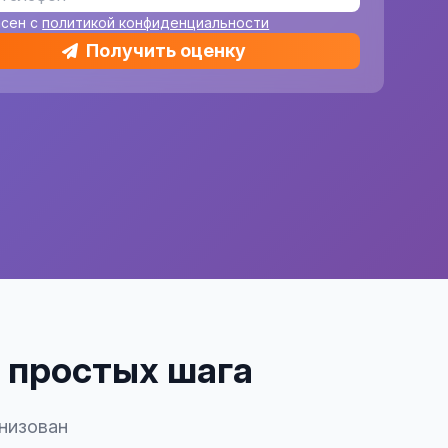
асен с
политикой конфиденциальности
Получить оценку
4 простых шага
низован