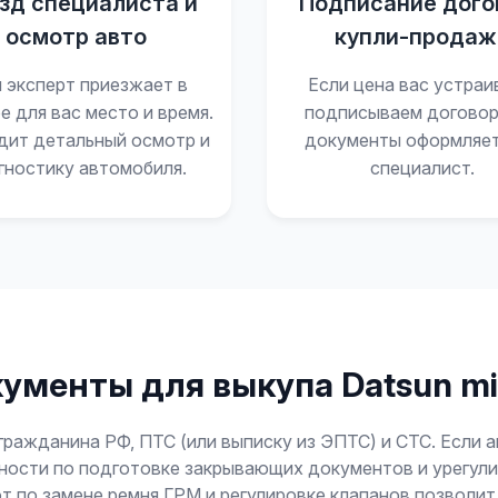
зд специалиста и
Подписание дого
осмотр авто
купли-продаж
 эксперт приезжает в
Если цена вас устраи
е для вас место и время.
подписываем договор
дит детальный осмотр и
документы оформляе
гностику автомобиля.
специалист.
ументы для выкупа Datsun m
гражданина РФ, ПТС (или выписку из ЭПТС) и СТС. Если 
ожности по подготовке закрывающих документов и урегу
от по замене ремня ГРМ и регулировке клапанов позволи