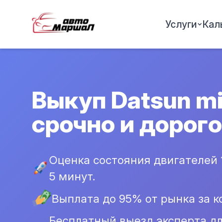
Услуги
Кал
Выкуп Datsun m
срочно и дорого
Оценка состояния двигателей 1.6
5 минут.
Выплата до 95% от рынка за к
Бесплатный выезд эксперта дл