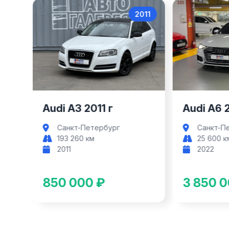
017
2011
Audi A3
Audi A3 2011 г
Audi A6 
Санкт-Петербург
Санкт-П
193 260 км
25 600 к
2011
2022
850 000 ₽
3 850 0