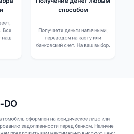
вора
Получение денег любым
и
способом
вает,
. Все
Получаете деньги наличными,
т наш
переводом на карту или
банковский счет. На ваш выбор.
i-DO
автомобиль оформлен на юридическое лицо или
лированию задолженности перед банком. Наличие
т нам предложить вам максимально высокую цену