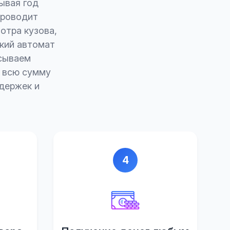
ывая год
проводит
отра кузова,
ский автомат
исываем
е всю сумму
адержек и
4