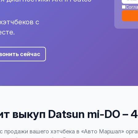
Согл
хэтчбеков с
сте.
вонить сейчас
т выкуп Datsun mi-DO – 
с продажи вашего хэтчбека в «Авто Маршал» орга