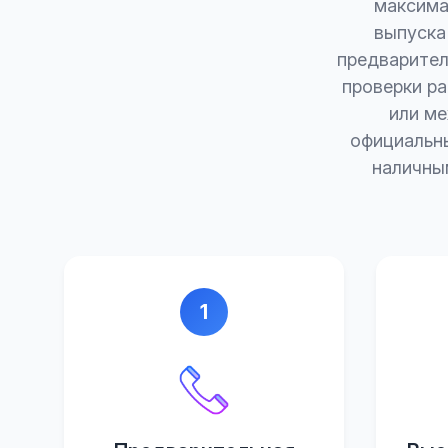
максима
выпуска
предварител
проверки ра
или ме
официальны
наличным
1