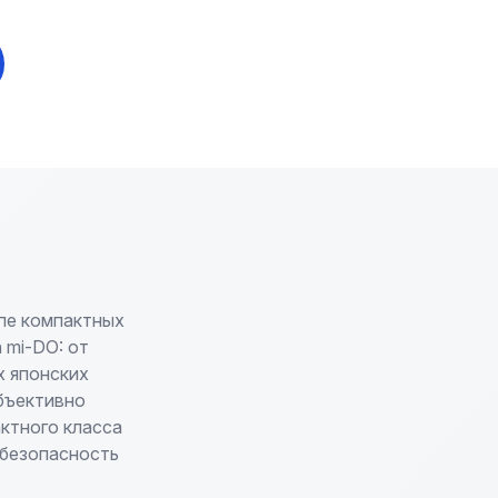
пе компактных
 mi-DO: от
х японских
бъективно
актного класса
 безопасность