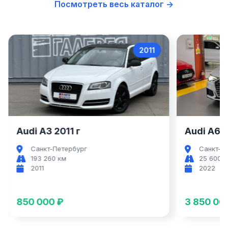
Посмотреть весь каталог →
2011
Audi A3
Audi A3 2011 г
Audi A6 2
Санкт-Петербург
Санкт-П
193 260 км
25 600 
2011
2022
850 000 ₽
3 850 00