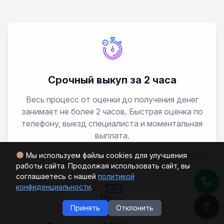
Fiesta ST
Five Hundred
Flex
Срочный выкуп за 2 часа
Весь процесс от оценки до получения денег
Focus
занимает не более 2 часов. Быстрая оценка по
телефону, выезд специалиста и моментальная
Focus RS
выплата.
Freestar
Мы используем файлы cookies для улучшения
работы сайта. Продолжая использовать сайт, вы
соглашаетесь с нашей
политикой
Freestyle
конфиденциальности
.
Принять
Отклонить
Fusion