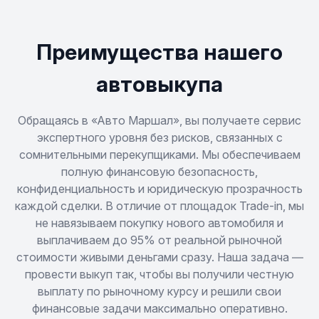
Crown Victoria
Econoline
Преимущества нашего
Edge
автовыкупа
Escort
Обращаясь в «Авто Маршал», вы получаете сервис
экспертного уровня без рисков, связанных с
сомнительными перекупщиками. Мы обеспечиваем
Expedition
полную финансовую безопасность,
конфиденциальность и юридическую прозрачность
Explorer
каждой сделки. В отличие от площадок Trade-in, мы
не навязываем покупку нового автомобиля и
F-150
выплачиваем до 95% от реальной рыночной
стоимости живыми деньгами сразу. Наша задача —
Festiva
провести выкуп так, чтобы вы получили честную
выплату по рыночному курсу и решили свои
финансовые задачи максимально оперативно.
Fiesta