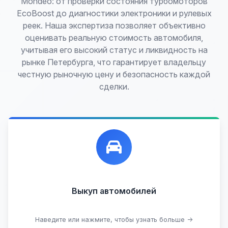
Mondeo: от проверки состояния турбомоторов
EcoBoost до диагностики электроники и рулевых
реек. Наша экспертиза позволяет объективно
оценивать реальную стоимость автомобиля,
учитывая его высокий статус и ликвидность на
рынке Петербурга, что гарантирует владельцу
честную рыночную цену и безопасность каждой
сделки.
Лучшие предложения по выкупу автомобилей,
любых:
Кредитные
Целые с пробегом
Арестованные
Аварийные
В залоге
Проблемные
Выкуп автомобилей
В лизинге
Наведите или нажмите, чтобы узнать больше →
Узнать стоимость