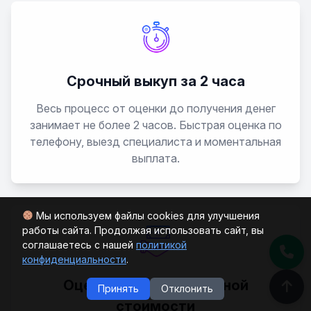
Five Hundred
Flex
Срочный выкуп за 2 часа
Весь процесс от оценки до получения денег
Focus
занимает не более 2 часов. Быстрая оценка по
телефону, выезд специалиста и моментальная
Focus RS
выплата.
Freestar
Мы используем файлы cookies для улучшения
Freestyle
работы сайта. Продолжая использовать сайт, вы
соглашаетесь с нашей
политикой
Fusion
конфиденциальности
.
Оценка до 98% рыночной
Принять
Отклонить
Galaxy
стоимости