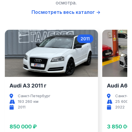
осмотра.
Посмотреть весь каталог →
2022
Audi A6
Audi A6 2022 г
Audi A7
Санкт-Петербург
Санкт
25 600 км
69 00
2022
2021
3 850 000 ₽
4 850 