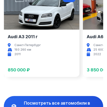
Audi A3
Audi A3 2011 г
Audi A6 2
Санкт-Петербург
Санкт-П
193 260 км
25 600 
2011
2022
850 000 ₽
3 850 00
Посмотреть все автомобили в