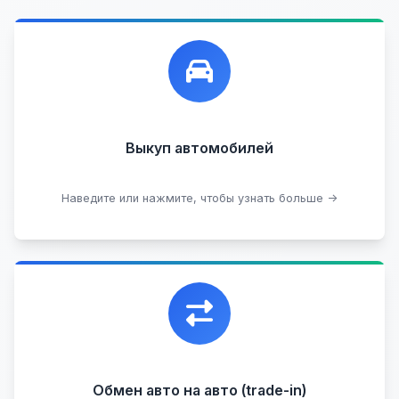
Лучшие предложения по выкупу автомобилей,
любых:
Кредитные
Целые с пробегом
Арестованные
Аварийные
В залоге
Проблемные
Выкуп автомобилей
В лизинге
Наведите или нажмите, чтобы узнать больше →
Узнать стоимость
Уникальная возможность обменять ваш
автомобиль с доплатой, подобрав вам
подходящий вариант.
Обмен авто на авто (trade-in)