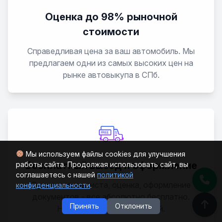
Оценка до 98% рыночной
стоимости
Справедливая цена за ваш автомобиль. Мы
предлагаем одни из самых высоких цен на
рынке автовыкупа в СПб.
Мы используем файлы cookies для улучшения
Бесплатный выезд и оформление
работы сайта. Продолжая использовать сайт, вы
соглашаетесь с нашей
политикой
Выезд специалиста, оценка, оформление
конфиденциальности
.
документов - все абсолютно бесплатно.
Принять
Отклонить
Никаких скрытых платежей.