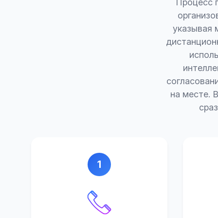
Процесс 
организо
указывая 
дистанционн
испол
интелле
согласован
на месте. 
сраз
1