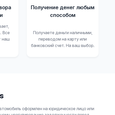
вора
Получение денег любым
и
способом
вает,
. Все
Получаете деньги наличными,
т наш
переводом на карту или
банковский счет. На ваш выбор.
s
автомобиль оформлен на юридическое лицо или
олному урегулированию задолженности перед