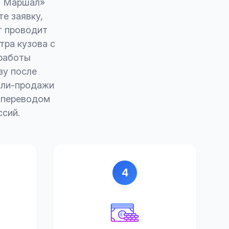
о Маршал»
е заявку,
т проводит
тра кузова с
работы
зу после
пли-продажи
м переводом
ссий.
4