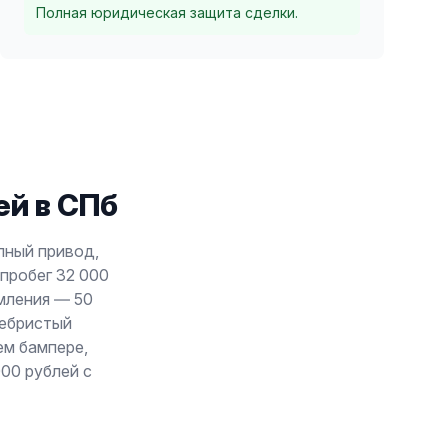
Полная юридическая защита сделки.
й в СПб
олный привод,
 пробег 32 000
рмления — 50
ребристый
ем бампере,
000 рублей с