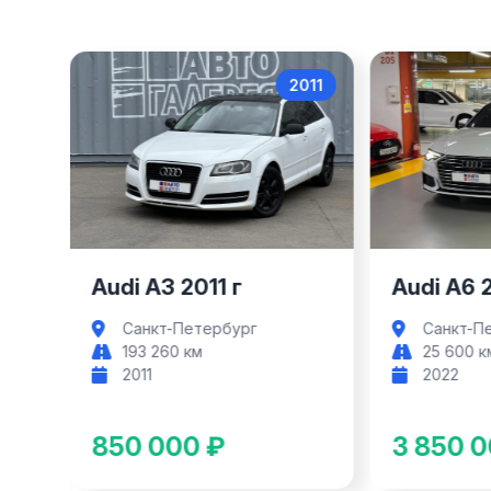
017
2011
Audi A3
Audi A3 2011 г
Audi A6 
Санкт-Петербург
Санкт-П
193 260 км
25 600 к
2011
2022
850 000 ₽
3 850 0