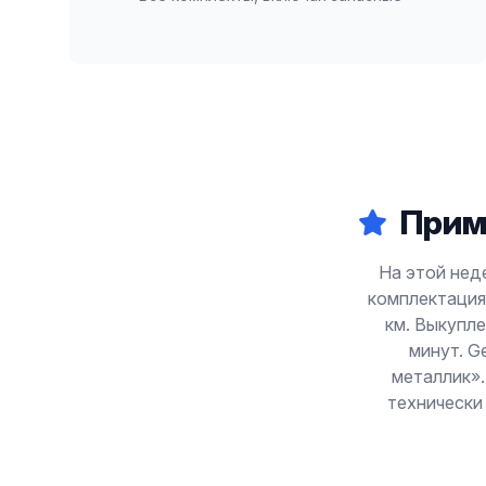
Прим
На этой неде
комплектация 
км. Выкупле
минут. G
металлик».
технически 