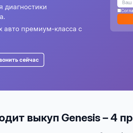
я диагностики
Согл
а.
х авто премиум-класса с
вонить сейчас
одит выкуп Genesis – 4 п