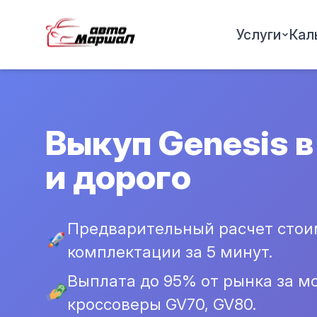
Услуги
Кал
Выкуп Genesis в
и дорого
Предварительный расчет стои
комплектации за 5 минут.
Выплата до 95% от рынка за мо
кроссоверы GV70, GV80.