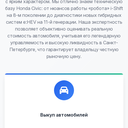
с ярким характером. Мы отлично знаем техническую
базу Honda Civic: от нюансов работы «робота» i-Shift
на 8-м поколении до диагностики новых гибридных
систем e:HEV на 11-й генерации. Наша экспертность
позволяет объективно оценивать реальную
стоимость автомобиля, учитывая его легендарную
управляемость и высокую ликвидность в Санкт-
Петербурге, что гарантирует владельцу честную
рыночную цену.
Лучшие предложения по выкупу автомобилей,
любых:
Кредитные
Целые с пробегом
Арестованные
Аварийные
В залоге
Проблемные
Выкуп автомобилей
В лизинге