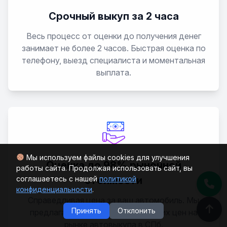
Срочный выкуп за 2 часа
Весь процесс от оценки до получения денег
занимает не более 2 часов. Быстрая оценка по
телефону, выезд специалиста и моментальная
выплата.
Мы используем файлы cookies для улучшения
Оценка до 98% рыночной
работы сайта. Продолжая использовать сайт, вы
стоимости
соглашаетесь с нашей
политикой
конфиденциальности
.
Справедливая цена за ваш автомобиль. Мы
Принять
Отклонить
предлагаем одни из самых высоких цен на
рынке автовыкупа в СПб.