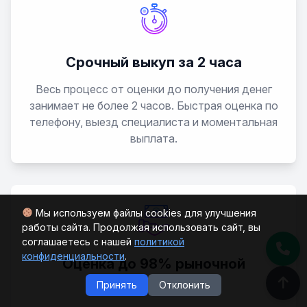
Срочный выкуп за 2 часа
Весь процесс от оценки до получения денег
занимает не более 2 часов. Быстрая оценка по
телефону, выезд специалиста и моментальная
выплата.
Мы используем файлы cookies для улучшения
работы сайта. Продолжая использовать сайт, вы
соглашаетесь с нашей
политикой
конфиденциальности
.
Оценка до 98% рыночной
стоимости
Принять
Отклонить