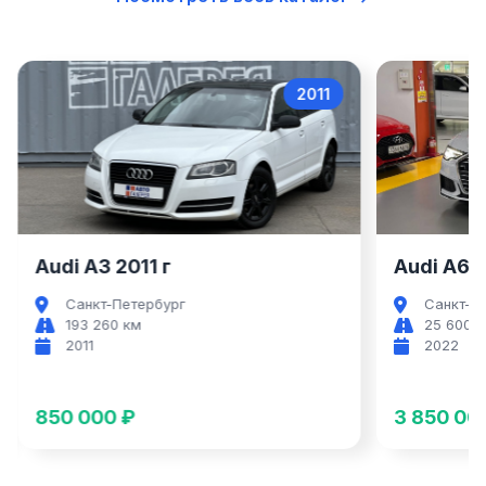
011
2022
Audi A6
Audi A6 2022 г
Aud
Санкт-Петербург
С
25 600 км
6
2022
2
3 850 000 ₽
4 8