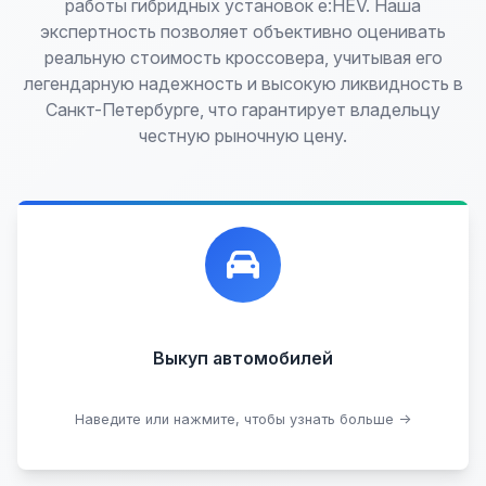
работы гибридных установок e:HEV. Наша
экспертность позволяет объективно оценивать
реальную стоимость кроссовера, учитывая его
легендарную надежность и высокую ликвидность в
Санкт-Петербурге, что гарантирует владельцу
честную рыночную цену.
Лучшие предложения по выкупу автомобилей,
любых:
Кредитные
Целые с пробегом
Арестованные
Аварийные
В залоге
Проблемные
Выкуп автомобилей
В лизинге
Наведите или нажмите, чтобы узнать больше →
Узнать стоимость