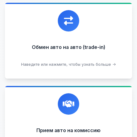
Уникальная возможность обменять ваш
автомобиль с доплатой, подобрав вам
подходящий вариант.
Обмен авто на авто (trade-in)
Подобрать авто
Наведите или нажмите, чтобы узнать больше →
Честная и профессиональная экспертиза, реклама,
переговоры с клиентами, подготовка документов,
сопровождение сделки.
Прием на комиссию целых авто
Прием авто на комиссию
Прием битых авто