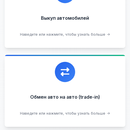
Кредитные
Целые с пробегом
Арестованные
Аварийные
В залоге
Проблемные
Выкуп автомобилей
В лизинге
Наведите или нажмите, чтобы узнать больше →
Узнать стоимость
Уникальная возможность обменять ваш
автомобиль с доплатой, подобрав вам
подходящий вариант.
Обмен авто на авто (trade-in)
Подобрать авто
Наведите или нажмите, чтобы узнать больше →