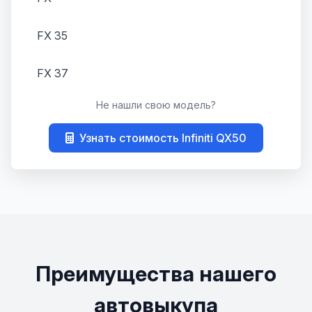
FX 35
FX 37
Не нашли свою модель?
FX 45
Узнать стоимость Infiniti QX50
FX 50
G20
G25
G35
Преимущества нашего
G37
автовыкупа