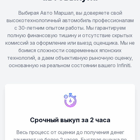
I30
Выбирая Авто Маршал, вы доверяете свой
высокотехнологичный автомобиль профессионалам
с 30-летним опытом работы. Мы гарантируем
I35
полную финансовую тишину и отсутствие скрытых
комиссий за оформление или выезд оценщика. Мы не
J30
боимся сложности современных японских
технологий, а даем объективную рыночную оценку,
M
основанную на реальном состоянии вашего Infiniti.
M25
M35
M37
Срочный выкуп за 2 часа
M45
Весь процесс от оценки до получения денег
занимает не более 2 часов. Быстрая оценка по