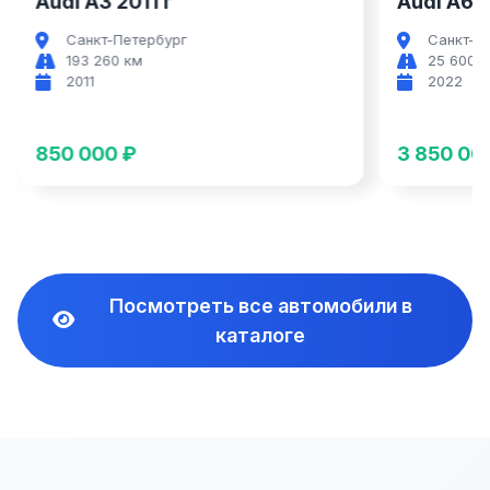
Audi A6 2022 г
Aud
Санкт-Петербург
С
25 600 км
6
2022
2
3 850 000 ₽
4 8
Посмотреть все автомобили в
каталоге