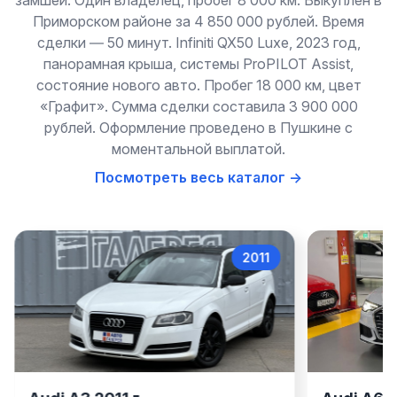
замшей. Один владелец, пробег 8 000 км. Выкуплен в
Приморском районе за 4 850 000 рублей. Время
сделки — 50 минут. Infiniti QX50 Luxe, 2023 год,
панорамная крыша, системы ProPILOT Assist,
состояние нового авто. Пробег 18 000 км, цвет
«Графит». Сумма сделки составила 3 900 000
рублей. Оформление проведено в Пушкине с
моментальной выплатой.
Посмотреть весь каталог →
011
2022
Audi A6