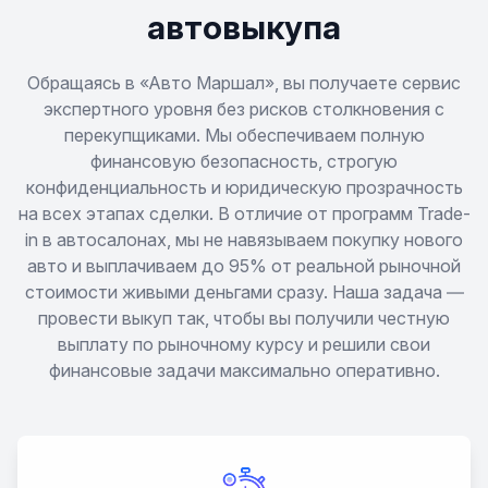
XJS
автовыкупа
XJS Coupe
Обращаясь в «Авто Маршал», вы получаете сервис
экспертного уровня без рисков столкновения с
перекупщиками. Мы обеспечиваем полную
XJSC Convertible
финансовую безопасность, строгую
конфиденциальность и юридическую прозрачность
XK
на всех этапах сделки. В отличие от программ Trade-
in в автосалонах, мы не навязываем покупку нового
XK 8
авто и выплачиваем до 95% от реальной рыночной
стоимости живыми деньгами сразу. Наша задача —
XKR
провести выкуп так, чтобы вы получили честную
выплату по рыночному курсу и решили свои
финансовые задачи максимально оперативно.
X-Type