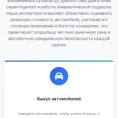
алюминиевых кузовов до диагностики двигателей
серии Ingenium и работы пневматической подвески.
Наша экспертиза позволяет объективно оценивать
реальную стоимость автомобиля, учитывая его
сложную инженерию и богатое оснащение, что
гарантирует владельцу честную рыночную цену и
абсолютную юридическую безопасность каждой
сделки.
Лучшие предложения по выкупу автомобилей,
любых:
Кредитные
Целые с пробегом
Арестованные
Аварийные
В залоге
Проблемные
Выкуп автомобилей
В лизинге
Наведите или нажмите, чтобы узнать больше →
Узнать стоимость