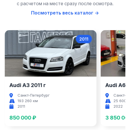
с расчетом на месте сразу после осмотра.
Посмотреть весь каталог →
2011
Audi A3
Audi A3 2011 г
Audi A6 2
Санкт-Петербург
Санкт-П
193 260 км
25 600 
2011
2022
850 000 ₽
3 850 00