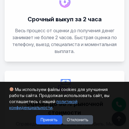
Срочный выкуп за 2 часа
Весь процесс от оценки до получения денег
занимает не более 2 часов. Быстрая оценка по
телефону, выезд специалиста и моментальная
выплата.
Мы используем файлы cookies для улучшения
работы сайта. Продолжая использовать сайт, вы
соглашаетесь с нашей
политикой
Оценка до 98% рыночной
конфиденциальности
.
стоимости
Принять
Отклонить
Справедливая цена за ваш автомобиль. Мы