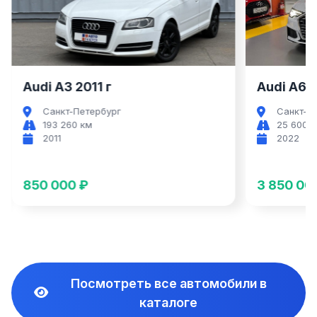
Audi A3
Audi A3 2011 г
Audi A6 2
Санкт-Петербург
Санкт-П
193 260 км
25 600 
2011
2022
850 000 ₽
3 850 00
Посмотреть все автомобили в
каталоге