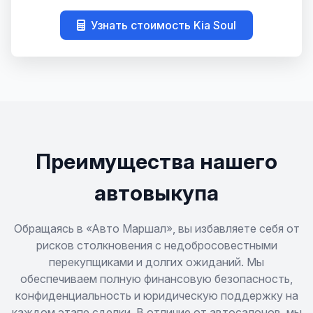
Узнать стоимость Kia Soul
Concord
Elan
Elan Sport
Enterprise
Преимущества нашего
EV6
автовыкупа
EV9
Обращаясь в «Авто Маршал», вы избавляете себя от
рисков столкновения с недобросовестными
перекупщиками и долгих ожиданий. Мы
Forte
обеспечиваем полную финансовую безопасность,
конфиденциальность и юридическую поддержку на
Joice
каждом этапе сделки. В отличие от автосалонов, мы