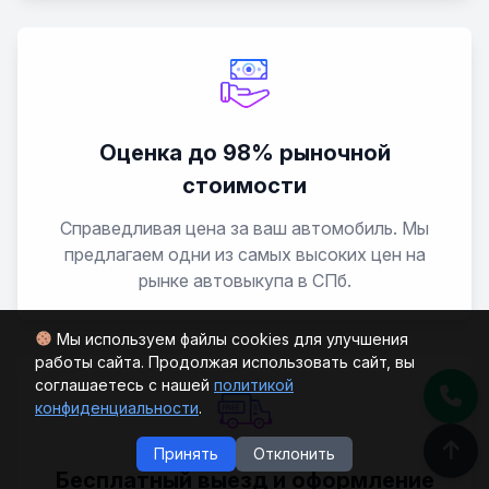
Optima
Picanto
Potentia
Оценка до 98% рыночной
стоимости
Pride
Справедливая цена за ваш автомобиль. Мы
предлагаем одни из самых высоких цен на
Retona
рынке автовыкупа в СПб.
Rio
Мы используем файлы cookies для улучшения
работы сайта. Продолжая использовать сайт, вы
Roadster
соглашаетесь с нашей
политикой
конфиденциальности
.
Sedona
Принять
Отклонить
Бесплатный выезд и оформление