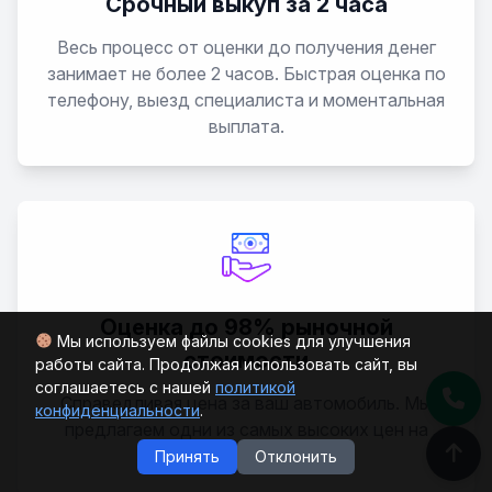
Срочный выкуп за 2 часа
Весь процесс от оценки до получения денег
2131 (4x4) Urban
занимает не более 2 часов. Быстрая оценка по
телефону, выезд специалиста и моментальная
2131 (4x4) Рысь
выплата.
2329
4x4 (Нива)
Granta
Оценка до 98% рыночной
Мы используем файлы cookies для улучшения
Granta Cross
стоимости
работы сайта. Продолжая использовать сайт, вы
соглашаетесь с нашей
политикой
Справедливая цена за ваш автомобиль. Мы
Kalina
конфиденциальности
.
предлагаем одни из самых высоких цен на
рынке автовыкупа в СПб.
Принять
Отклонить
Kalina Cross