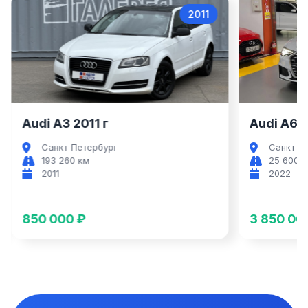
2011
2022
di A3
Audi A6
Audi A6 2022 г
Санкт-Петербург
25 600 км
2022
3 850 000 ₽