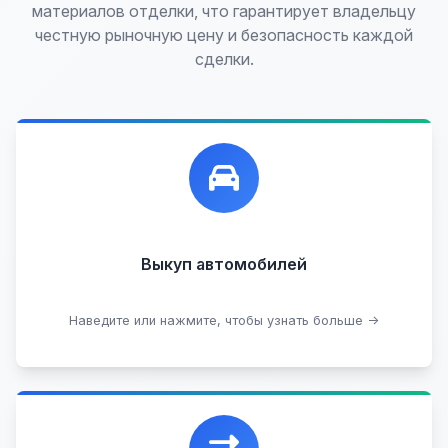
материалов отделки, что гарантирует владельцу
честную рыночную цену и безопасность каждой
сделки.
Лучшие предложения по выкупу автомобилей,
любых:
Кредитные
Целые с пробегом
Арестованные
Аварийные
В залоге
Проблемные
Выкуп автомобилей
В лизинге
Наведите или нажмите, чтобы узнать больше →
Узнать стоимость
Уникальная возможность обменять ваш
автомобиль с доплатой, подобрав вам