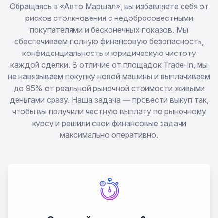
2110
Обращаясь в «Авто Маршал», вы избавляете себя от
рисков столкновения с недобросовестными
покупателями и бесконечных показов. Мы
2111
обеспечиваем полную финансовую безопасность,
конфиденциальность и юридическую чистоту
2112
каждой сделки. В отличие от площадок Trade-in, мы
не навязываем покупку новой машины и выплачиваем
2113 Samara
до 95% от реальной рыночной стоимости живыми
деньгами сразу. Наша задача — провести выкуп так,
2114 Samara
чтобы вы получили честную выплату по рыночному
курсу и решили свои финансовые задачи
максимально оперативно.
2115 Samara
2121 (4x4) Bronto
2121 (4x4) Urban
2121 (4x4) Рысь