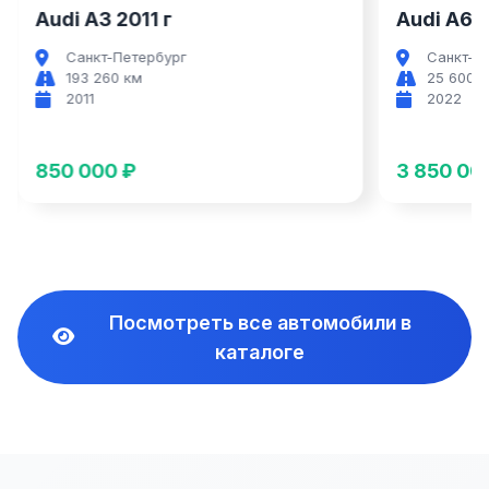
Audi A6 2022 г
Audi A7 2
Санкт-Петербург
Санкт-П
25 600 км
69 000 
2022
2021
3 850 000 ₽
4 850 00
Посмотреть все автомобили в
каталоге