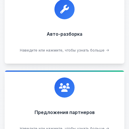
Прием автомобилей для разборки на запчасти в
любом состоянии.
Прием б/у запчастей
Авто-разборка
Сдать на разборку
Наведите или нажмите, чтобы узнать больше →
Сотрудничаем с лучшими организациями. Если у
вас есть интересные идеи, мы всегда открыты к
сотрудничеству.
Предложения партнеров
Стать партнером
Наведите или нажмите, чтобы узнать больше →