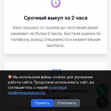
Срочный выкуп за 2 часа
Весь процесс от оценки до получения денег
занимает не более 2 часов. Быстрая оценка по
телефону, выезд специалиста и моментальная
выплата.
Мы используем файлы cookies для улучшения
работы сайта. Продолжая использовать сайт, вы
соглашаетесь с нашей
политикой
Оценка до 98% рыночной
конфиденциальности
.
стоимости
Принять
Отклонить
Справедливая цена за ваш автомобиль. Мы