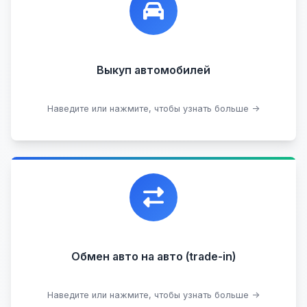
любых:
Кредитные
Целые с пробегом
Арестованные
Аварийные
В залоге
Проблемные
Выкуп автомобилей
В лизинге
Наведите или нажмите, чтобы узнать больше →
Узнать стоимость
Уникальная возможность обменять ваш
автомобиль с доплатой, подобрав вам
подходящий вариант.
Обмен авто на авто (trade-in)
Подобрать авто
Наведите или нажмите, чтобы узнать больше →