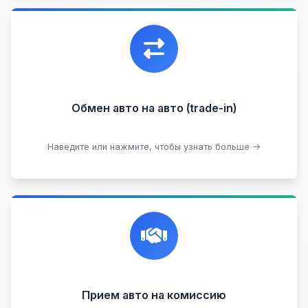
Уникальная возможность обменять ваш
автомобиль с доплатой, подобрав вам
подходящий вариант.
Обмен авто на авто (trade-in)
Подобрать авто
Наведите или нажмите, чтобы узнать больше →
Честная и профессиональная экспертиза, реклама,
переговоры с клиентами, подготовка документов,
сопровождение сделки.
Прием на комиссию целых авто
Прием авто на комиссию
Прием битых авто