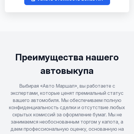
GS 300
GS 350
Gs 400
GS 430
Преимущества нашего
GS 450h
автовыкупа
GS 460
Выбирая «Авто Маршал», вы работаете с
экспертами, которые ценят премиальный статус
вашего автомобиля. Мы обеспечиваем полную
GX
конфиденциальность сделки и отсутствие любых
скрытых комиссий за оформление бумаг. Мы не
GX 460
занимаемся необоснованным торгом у капота, а
даем профессиональную оценку, основанную на
GX 470