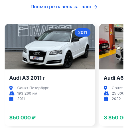
Посмотреть весь каталог →
2011
Audi A3
Audi A3 2011 г
Audi A6 2
Санкт-Петербург
Санкт-П
193 260 км
25 600 
2011
2022
850 000 ₽
3 850 00