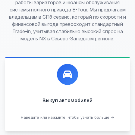
работы вариаторов и нюансы обслуживания
системы полного привода E-Four. Мы предлагаем
владельцам в СПб сервис, который по скорости и
финансовой выгоде превосходит стандартный
Trade-in, учитывая стабильно высокий спрос на
модель NX в Северо-Западном регионе.
Лучшие предложения по выкупу автомобилей,
любых:
Кредитные
Целые с пробегом
Арестованные
Аварийные
В залоге
Проблемные
Выкуп автомобилей
В лизинге
Наведите или нажмите, чтобы узнать больше →
Узнать стоимость