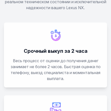
реальном техническом состоянии и исключительной
надежности вашего Lexus NX.
HS
IS
IS 200
Срочный выкуп за 2 часа
IS 220
Весь процесс от оценки до получения денег
IS 250
занимает не более 2 часов. Быстрая оценка по
телефону, выезд специалиста и моментальная
выплата.
IS 250c
IS 300
IS 350