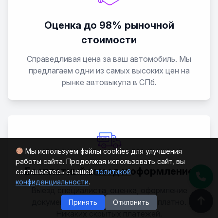
IS-F
Оценка до 98% рыночной
стоимости
LC
Справедливая цена за ваш автомобиль. Мы
LM
предлагаем одни из самых высоких цен на
рынке автовыкупа в СПб.
LS
LS 400
LS 430
Мы используем файлы cookies для улучшения
работы сайта. Продолжая использовать сайт, вы
Бесплатный выезд и оформление
соглашаетесь с нашей
политикой
Ls 460
конфиденциальности
.
Выезд специалиста, оценка, оформление
LS 600
документов - все абсолютно бесплатно.
Принять
Отклонить
Никаких скрытых платежей.