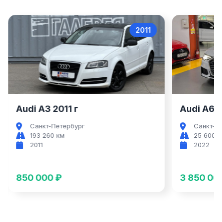
2011
Audi A3
Audi A3 2011 г
Audi A6 2
Санкт-Петербург
Санкт-П
193 260 км
25 600 
2011
2022
850 000 ₽
3 850 00