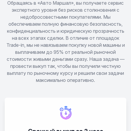
Обращаясь в «Авто Маршал», вы получаете сервис
экспертного уровня без рисков столкновения с
A 140
недобросовестными покупателями. Мы
обеспечиваем полную финансовую безопасность,
A 150
конфиденциальность и юридическую прозрачность
на всех этапах сделки. В отличие от площадок
A 160
Trade-in, мы не навязываем покупку новой машины и
выплачиваем до 95% от реальной рыночной
стоимости живыми деньгами сразу. Наша задача —
A 170
провести выкуп так, чтобы вы получили честную
выплату по рыночному курсу и решили свои задачи
A 180
максимально оперативно.
A 190
A 200
A-Klasse