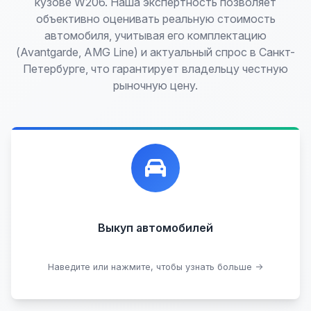
кузове W206. Наша экспертность позволяет
объективно оценивать реальную стоимость
автомобиля, учитывая его комплектацию
(Avantgarde, AMG Line) и актуальный спрос в Санкт-
Петербурге, что гарантирует владельцу честную
рыночную цену.
Лучшие предложения по выкупу автомобилей,
любых:
Кредитные
Целые с пробегом
Арестованные
Аварийные
В залоге
Проблемные
Выкуп автомобилей
В лизинге
Наведите или нажмите, чтобы узнать больше →
Узнать стоимость