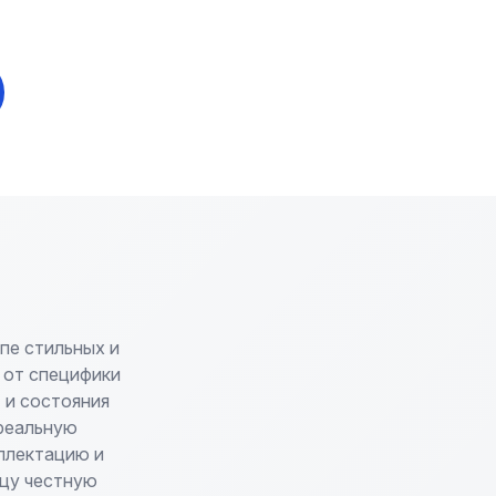
пе стильных и
 от специфики
 и состояния
 реальную
мплектацию и
ьцу честную