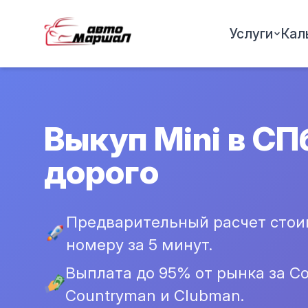
Услуги
Кал
Выкуп Mini в СП
дорого
Предварительный расчет стоим
номеру за 5 минут.
Выплата до 95% от рынка за Co
Countryman и Clubman.