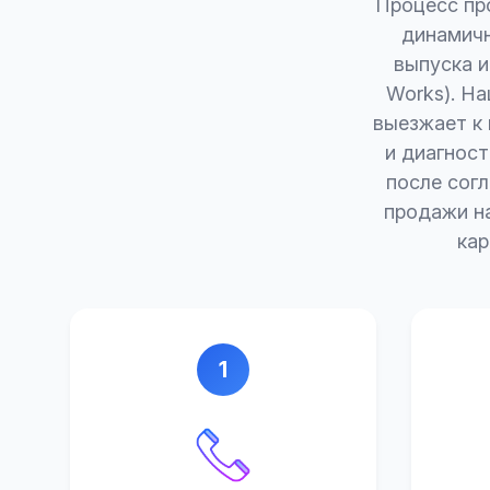
Процесс пр
динамичн
выпуска и
Works). Н
выезжает к 
и диагност
после сог
продажи на
кар
1