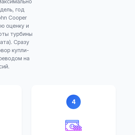
максимально
дель, год
ohn Cooper
ю оценку и
боты турбины
ата). Сразу
вор купли-
ереводом на
сий.
4