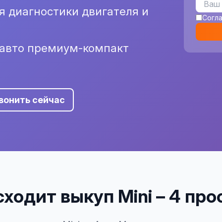
я диагностики двигателя и
Согл
 авто премиум-компакт
вонить сейчас
ходит выкуп Mini – 4 пр