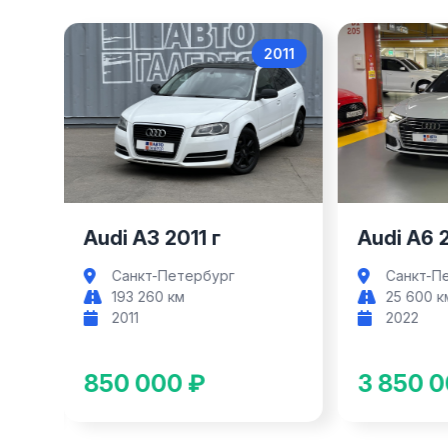
017
2011
Audi A3
Audi A3 2011 г
Audi A6 
Санкт-Петербург
Санкт-П
193 260 км
25 600 к
2011
2022
850 000 ₽
3 850 0