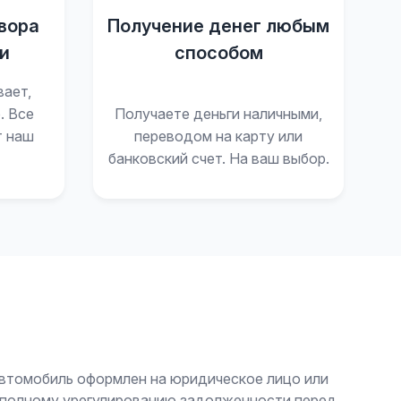
вора
Получение денег любым
и
способом
вает,
. Все
Получаете деньги наличными,
т наш
переводом на карту или
банковский счет. На ваш выбор.
автомобиль оформлен на юридическое лицо или
и полному урегулированию задолженности перед