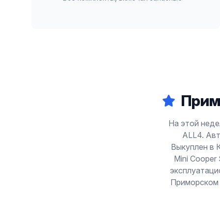
Прим
На этой неде
ALL4. Авт
Выкуплен в 
Mini Cooper 
эксплуатаци
Приморском р