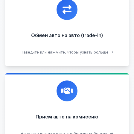
Уникальная возможность обменять ваш
автомобиль с доплатой, подобрав вам
подходящий вариант.
Обмен авто на авто (trade-in)
Подобрать авто
Наведите или нажмите, чтобы узнать больше →
Честная и профессиональная экспертиза, реклама,
переговоры с клиентами, подготовка документов,
сопровождение сделки.
Прием на комиссию целых авто
Прием авто на комиссию
Прием битых авто
Оставить на комиссии
Наведите или нажмите, чтобы узнать больше →