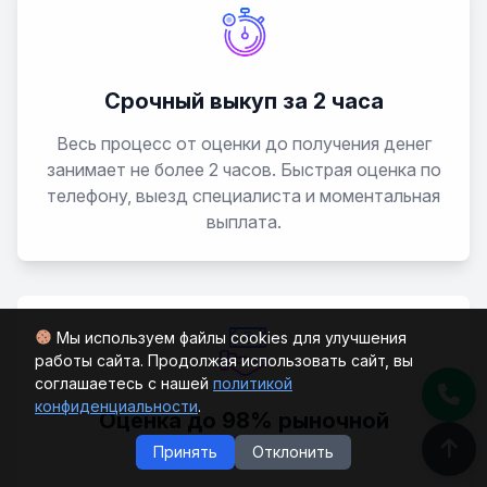
Eclipse Cross
EK Wagon
Срочный выкуп за 2 часа
Весь процесс от оценки до получения денег
Emeraude
занимает не более 2 часов. Быстрая оценка по
телефону, выезд специалиста и моментальная
Endeavor
выплата.
Eterna
FTO
Мы используем файлы cookies для улучшения
работы сайта. Продолжая использовать сайт, вы
Fuso Canter
соглашаетесь с нашей
политикой
конфиденциальности
.
Оценка до 98% рыночной
Galant
стоимости
Принять
Отклонить