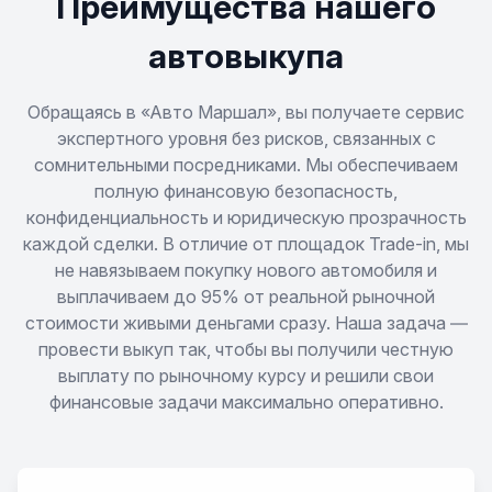
Преимущества нашего
Cordia
автовыкупа
Debonair
Обращаясь в «Авто Маршал», вы получаете сервис
экспертного уровня без рисков, связанных с
сомнительными посредниками. Мы обеспечиваем
Delica
полную финансовую безопасность,
конфиденциальность и юридическую прозрачность
Delica D5
каждой сделки. В отличие от площадок Trade-in, мы
не навязываем покупку нового автомобиля и
Diamante
выплачиваем до 95% от реальной рыночной
стоимости живыми деньгами сразу. Наша задача —
Dingo
провести выкуп так, чтобы вы получили честную
выплату по рыночному курсу и решили свои
финансовые задачи максимально оперативно.
Dion
Eclipse