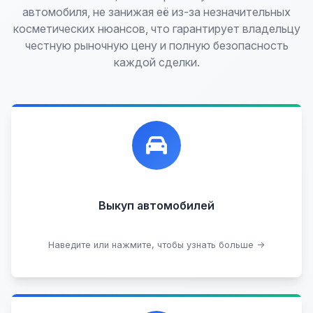
автомобиля, не занижая её из-за незначительных
косметических нюансов, что гарантирует владельцу
честную рыночную цену и полную безопасность
каждой сделки.
Лучшие предложения по выкупу автомобилей,
любых:
Кредитные
Целые с пробегом
Арестованные
Аварийные
В залоге
Проблемные
Выкуп автомобилей
В лизинге
Наведите или нажмите, чтобы узнать больше →
Узнать стоимость