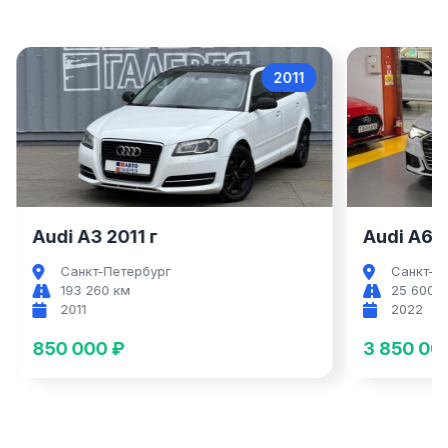
2011
Audi A3
Audi A3 2011 г
Audi A6 2
Санкт-Петербург
Санкт-П
193 260 км
25 600 
2011
2022
850 000 ₽
3 850 00