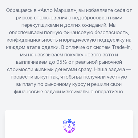
Almera Tino
Обращаясь в «Авто Маршал», вы избавляете себя от
рисков столкновения с недобросовестными
перекупщиками и долгих ожиданий. Мы
Altima
обеспечиваем полную финансовую безопасность,
конфиденциальность и юридическую поддержку на
Ariya
каждом этапе сделки. В отличие от систем Trade-in,
мы не навязываем покупку нового авто и
Armada
выплачиваем до 95% от реальной рыночной
стоимости живыми деньгами сразу. Наша задача —
Avenir
провести выкуп так, чтобы вы получили честную
выплату по рыночному курсу и решили свои
финансовые задачи максимально оперативно.
Bassara
Bluebird
Cedric