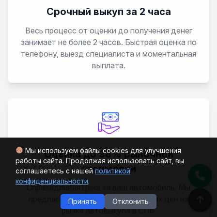
Cefiro
Срочный выкуп за 2 часа
Весь процесс от оценки до получения денег
Cherry
занимает не более 2 часов. Быстрая оценка по
телефону, выезд специалиста и моментальная
Cima
выплата.
Crew
Cube
Datsun
Мы используем файлы cookies для улучшения
Оценка до 98% рыночной
работы сайта. Продолжая использовать сайт, вы
Elgrand
стоимости
соглашаетесь с нашей
политикой
конфиденциальности
.
Справедливая цена за ваш автомобиль. Мы
Expert
предлагаем одни из самых высоких цен на
Принять
Отклонить
рынке автовыкупа в СПб.
Fairlady