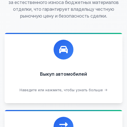
за естественного износа бюджетных материалов
отделки, что гарантирует владельцу честную
рыночную цену и безопасность сделки.
Лучшие предложения по выкупу автомобилей,
любых:
Кредитные
Целые с пробегом
Арестованные
Аварийные
В залоге
Проблемные
Выкуп автомобилей
В лизинге
Наведите или нажмите, чтобы узнать больше →
Узнать стоимость
Уникальная возможность обменять ваш
автомобиль с доплатой, подобрав вам