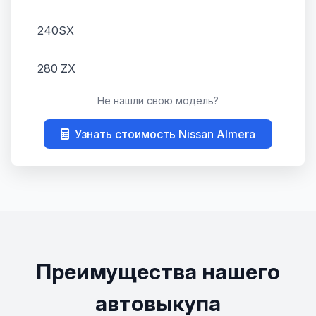
240SX
280 ZX
Не нашли свою модель?
300ZX
Узнать стоимость Nissan Almera
350Z
370Z
AD
Almera
Преимущества нашего
Almera Classic
автовыкупа