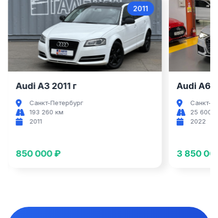
2011
Audi A3
Audi A3 2011 г
Audi A6 2
Санкт-Петербург
Санкт-П
193 260 км
25 600 
2011
2022
850 000 ₽
3 850 00