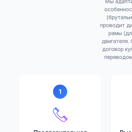
Мы адапти
особеннос
(брутальн
проводит ди
рамы (дл
двигателя.
договор ку
переводом
1