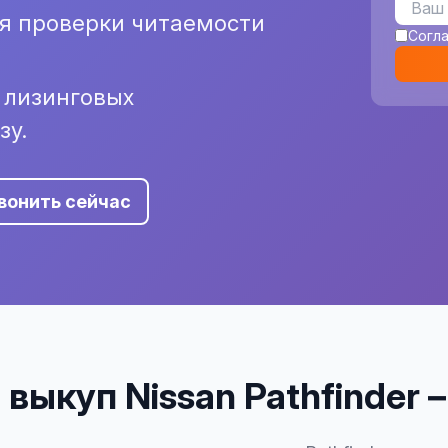
ля проверки читаемости
Согл
и лизинговых
зу.
вонить сейчас
выкуп Nissan Pathfinder 