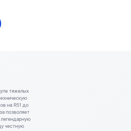
купе тяжелых
техническую
тов на R51 до
за позволяет
о легендарную
цу честную