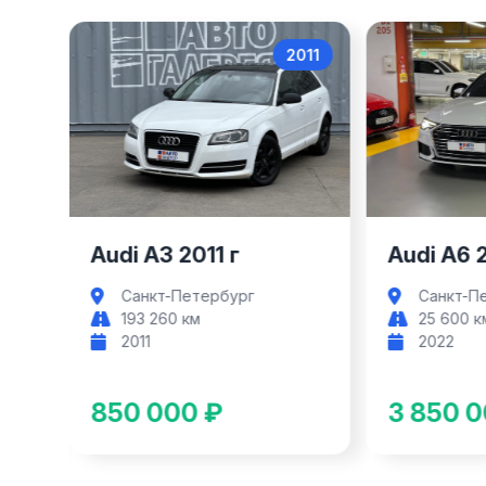
017
2011
Audi A3
Audi A3 2011 г
Audi A6 
Санкт-Петербург
Санкт-П
193 260 км
25 600 к
2011
2022
850 000 ₽
3 850 0