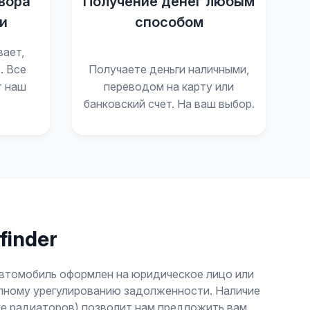
вора
Получение денег любым
и
способом
вает,
. Все
Получаете деньги наличными,
т наш
переводом на карту или
банковский счет. На ваш выбор.
finder
автомобиль оформлен на юридическое лицо или
полному урегулированию задолженности. Наличие
ке радиаторов) позволит нам предложить вам