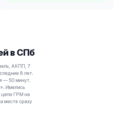
й в СПб
изель, АКПП, 7
следние 8 лет.
я — 50 минут.
й». Имелись
 цепи ГРМ на
на месте сразу