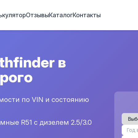
ькулятор
Отзывы
Каталог
Контакты
hfinder в
орого
ости по VIN и состоянию
мные R51 с дизелем 2.5/3.0