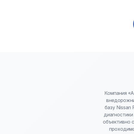
Компания «А
внедорожни
базу Nissan 
диагностики
объективно о
проходимо