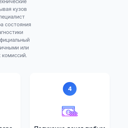
ехнические
ывая кузов
специалист
ра состояния
агностики
официальный
личными или
 комиссий.
4