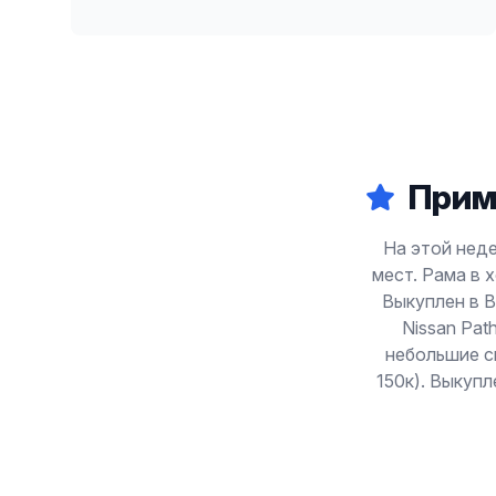
Прим
На этой недел
мест. Рама в 
Выкуплен в В
Nissan Pat
небольшие с
150к). Выкупл