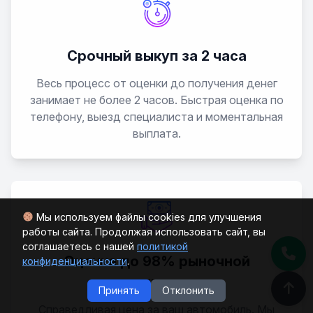
Cedric
Cefiro
Срочный выкуп за 2 часа
Весь процесс от оценки до получения денег
Cherry
занимает не более 2 часов. Быстрая оценка по
телефону, выезд специалиста и моментальная
Cima
выплата.
Crew
Cube
Мы используем файлы cookies для улучшения
работы сайта. Продолжая использовать сайт, вы
Datsun
соглашаетесь с нашей
политикой
Оценка до 98% рыночной
конфиденциальности
.
Elgrand
стоимости
Принять
Отклонить
Справедливая цена за ваш автомобиль. Мы
Expert