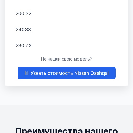
200 SX
240SX
280 ZX
Не нашли свою модель?
300ZX
Узнать стоимость Nissan Qashqai
350Z
370Z
AD
Almera
Преимущества нашего