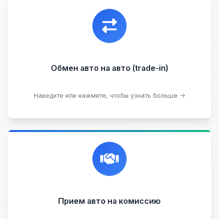
Уникальная возможность обменять ваш
автомобиль с доплатой, подобрав вам
подходящий вариант.
Обмен авто на авто (trade-in)
Подобрать авто
Наведите или нажмите, чтобы узнать больше →
Честная и профессиональная экспертиза, реклама,
переговоры с клиентами, подготовка документов,
сопровождение сделки.
Прием на комиссию целых авто
Прием авто на комиссию
Прием битых авто