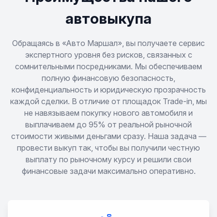
Almera Classic
автовыкупа
Almera Tino
Обращаясь в «Авто Маршал», вы получаете сервис
экспертного уровня без рисков, связанных с
сомнительными посредниками. Мы обеспечиваем
Altima
полную финансовую безопасность,
конфиденциальность и юридическую прозрачность
Ariya
каждой сделки. В отличие от площадок Trade-in, мы
не навязываем покупку нового автомобиля и
Armada
выплачиваем до 95% от реальной рыночной
стоимости живыми деньгами сразу. Наша задача —
Avenir
провести выкуп так, чтобы вы получили честную
выплату по рыночному курсу и решили свои
финансовые задачи максимально оперативно.
Bassara
Bluebird