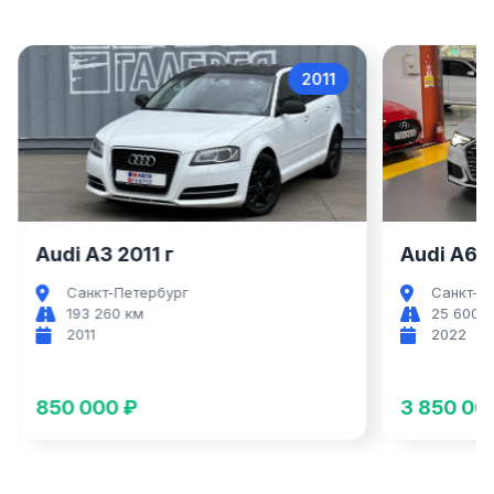
2011
Audi A3
Audi A3 2011 г
Audi A6 2
Санкт-Петербург
Санкт-П
193 260 км
25 600 
2011
2022
850 000 ₽
3 850 00