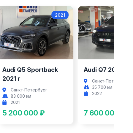
1
2022
rtback
Audi Q7
Audi Q7 2022 г
Audi Q8 20
Санкт-Петербург
Санкт-Пет
35 700 км
47 000 км
2022
2021
7 600 000 ₽
6 400 0