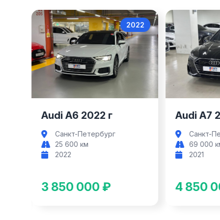
2022
2021
di A6
Audi A7
 г
Audi A7 2021 г
Au
ург
Санкт-Петербург
69 000 км
2021
 ₽
4 850 000 ₽
4 