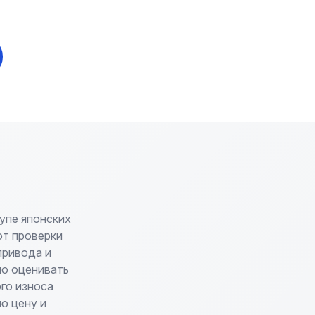
упе японских
от проверки
привода и
но оценивать
го износа
ю цену и