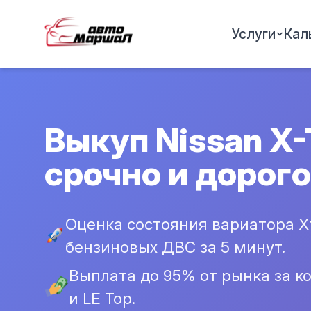
Услуги
Кал
Выкуп Nissan X-T
срочно и дорого
Оценка состояния вариатора Xt
бензиновых ДВС за 5 минут.
Выплата до 95% от рынка за ко
и LE Top.