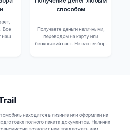
вора
Получение денег любым
и
способом
вает,
. Все
Получаете деньги наличными,
т наш
переводом на карту или
банковский счет. На ваш выбор.
rail
втомобиль находится в лизинге или оформлен на
подготовке полного пакета документов. Наличие
 трансмиссии позволит нам предложить вам