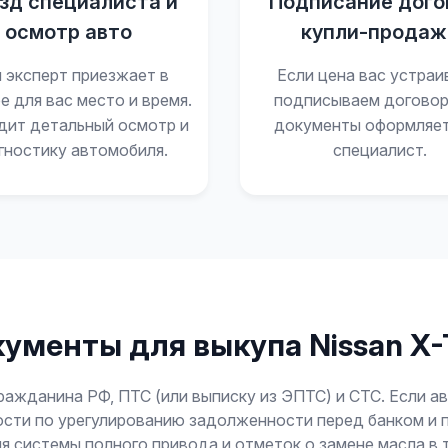
зд специалиста и
Подписание дого
осмотр авто
купли-продаж
 эксперт приезжает в
Если цена вас устраи
е для вас место и время.
подписываем договор
дит детальный осмотр и
документы оформляе
гностику автомобиля.
специалист.
ументы для выкупа Nissan X-T
ажданина РФ, ПТС (или выписку из ЭПТС) и СТС. Если а
ости по урегулированию задолженности перед банком и 
я системы полного привода и отметок о замене масла в