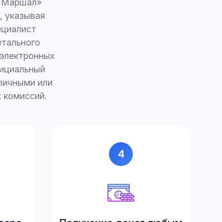
о Маршал»
, указывая
ециалист
етального
 электронных
фициальный
личными или
 комиссий.
4