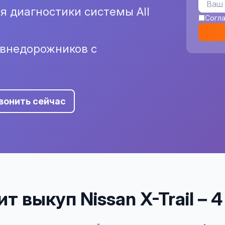
я диагностики системы All
Согл
 внедорожников с
вонить сейчас
т выкуп Nissan X-Trail – 