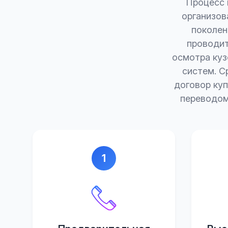
Процесс 
организов
поколен
проводит
осмотра куз
систем. С
договор ку
переводом
1