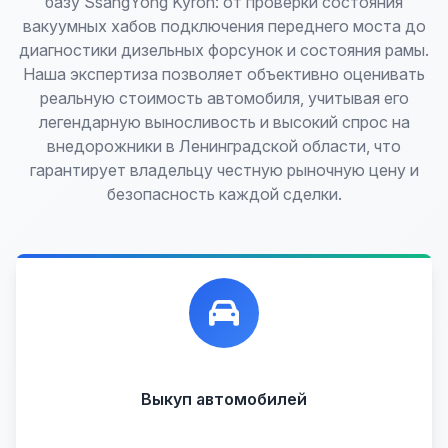
базу SsangYong Kyron: от проверки состояния
вакуумных хабов подключения переднего моста до
диагностики дизельных форсунок и состояния рамы.
Наша экспертиза позволяет объективно оценивать
реальную стоимость автомобиля, учитывая его
легендарную выносливость и высокий спрос на
внедорожники в Ленинградской области, что
гарантирует владельцу честную рыночную цену и
безопасность каждой сделки.
Лучшие предложения по выкупу автомобилей,
любых:
Кредитные
Целые с пробегом
Арестованные
Аварийные
В залоге
Проблемные
Выкуп автомобилей
В лизинге