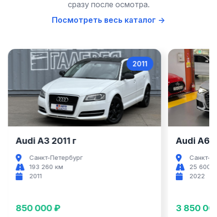
сразу после осмотра.
Посмотреть весь каталог →
2022
Audi A6
Audi A6 2022 г
Audi A7 
Санкт-Петербург
Санкт-
25 600 км
69 000
2022
2021
3 850 000 ₽
4 850 0