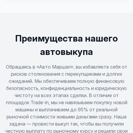
Kyron
Musso
Rexton
Преимущества нашего
Rexton Sports
автовыкупа
Rodius
Обращаясь в «Авто Маршал», вы избавляете себя от
рисков столкновения с перекупщиками и долгих
ожиданий. Мы обеспечиваем полную финансовую
Tager
безопасность, конфиденциальность и юридическую
чистоту на всех этапах сделки. В отличие от
площадок Trade-in, мы не навязываем покупку новой
машины и выплачиваем до 95% от реальной
рыночной стоимости живыми деньгами сразу. Наша
задача — провести выкуп так, чтобы вы получили
честную выплату по рыночному курсу и решили свои