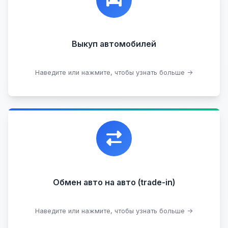
Кредитные
Целые с пробегом
Арестованные
Аварийные
В залоге
Проблемные
Выкуп автомобилей
В лизинге
Наведите или нажмите, чтобы узнать больше →
Узнать стоимость
Уникальная возможность обменять ваш
автомобиль с доплатой, подобрав вам
подходящий вариант.
Обмен авто на авто (trade-in)
Подобрать авто
Наведите или нажмите, чтобы узнать больше →