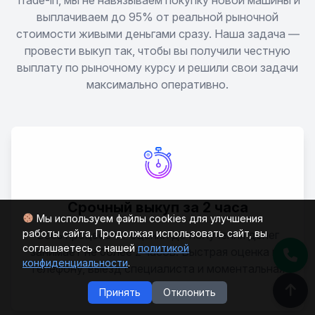
GR Supra
выплачиваем до 95% от реальной рыночной
стоимости живыми деньгами сразу. Наша задача —
GR Yaris
провести выкуп так, чтобы вы получили честную
выплату по рыночному курсу и решили свои задачи
максимально оперативно.
GR86
Harrier
Hiace
Highlander
Срочный выкуп за 2 часа
Мы используем файлы cookies для улучшения
работы сайта. Продолжая использовать сайт, вы
Весь процесс от оценки до получения денег
Hilux
соглашаетесь с нашей
политикой
занимает не более 2 часов. Быстрая оценка по
конфиденциальности
.
телефону, выезд специалиста и моментальная
Kluger
выплата.
Принять
Отклонить
Land Cruiser 100