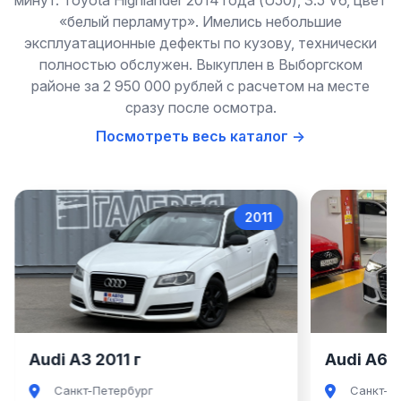
минут. Toyota Highlander 2014 года (U50), 3.5 V6, цвет
«белый перламутр». Имелись небольшие
эксплуатационные дефекты по кузову, технически
полностью обслужен. Выкуплен в Выборгском
районе за 2 950 000 рублей с расчетом на месте
сразу после осмотра.
Посмотреть весь каталог →
2011
Audi A3
Audi A3 2011 г
Audi A6 2
Санкт-Петербург
Санкт-П