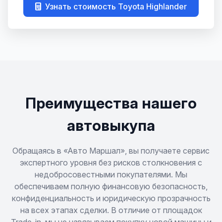
Узнать стоимость Toyota Highlander
Carina E
Chaser
C-HR
Corolla
Преимущества нашего
Corolla Fielder
автовыкупа
Crown
Обращаясь в «Авто Маршал», вы получаете сервис
экспертного уровня без рисков столкновения с
недобросовестными покупателями. Мы
FJ Cruiser
обеспечиваем полную финансовую безопасность,
конфиденциальность и юридическую прозрачность
Fortuner
на всех этапах сделки. В отличие от площадок
Trade-in, мы не навязываем покупку новой машины и