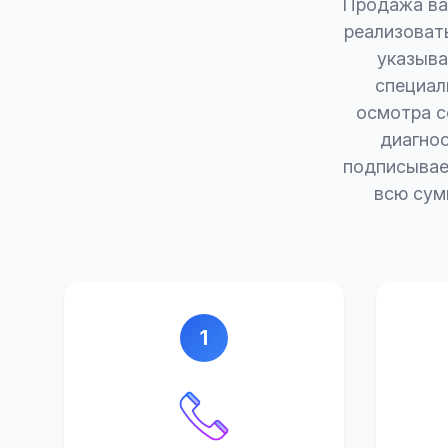
Продажа ваш
реализовать
указыва
специал
осмотра с
диагно
подписывае
всю сум
1