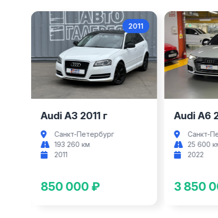
017
2011
Audi A3
Audi A3 2011 г
Audi A6 
Санкт-Петербург
Санкт-П
193 260 км
25 600 к
2011
2022
850 000 ₽
3 850 0