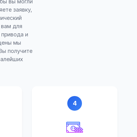
обы вы могли
яете заявку,
нический
 вам для
 привода и
цены мы
Вы получите
малейших
4