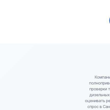
Компани
полноприво
проверки 
дизельных
оценивать р
спрос в Са