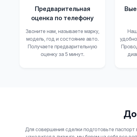
Предварительная
Вые
оценка по телефону
Звоните нам, называете марку,
Наш
модель, год и состояние авто.
удобно
Получаете предварительную
Прово
оценку за 5 минут.
диа
До
Для совершения сделки подготовьте паспорт 
находится в лизинге, мы берем на себя все в