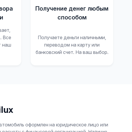
вора
Получение денег любым
и
способом
вает,
. Все
Получаете деньги наличными,
т наш
переводом на карту или
банковский счет. На ваш выбор.
lux
автомобиль оформлен на юридическое лицо или
у расчету с финансовой организацией. Наличие