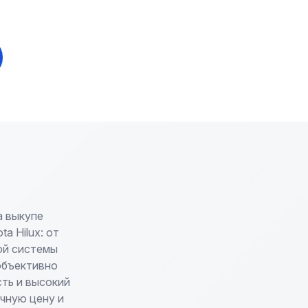
а выкупе
a Hilux: от
ой системы
объективно
ть и высокий
чную цену и