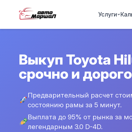
Услуги
Кал
Выкуп Toyota Hi
срочно и дорого
Предварительный расчет стоим
состоянию рамы за 5 минут.
Выплата до 95% от рынка за мод
легендарным 3.0 D-4D.