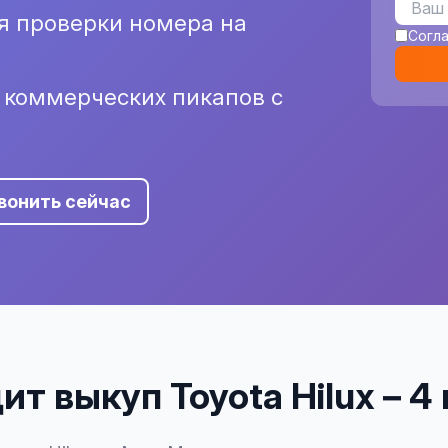
я проверки номера на
Согл
и коммерческих пикапов с
вонить сейчас
ит выкуп Toyota Hilux – 4