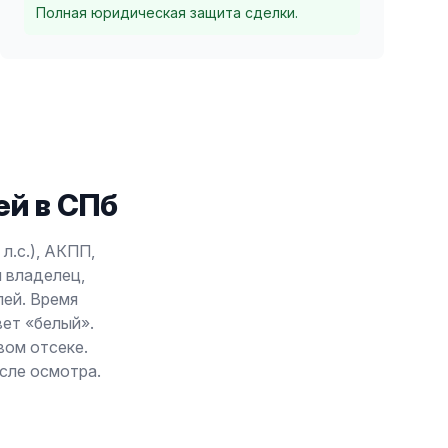
Полная юридическая защита сделки.
й в СПб
 л.с.), АКПП,
н владелец,
лей. Время
вет «белый».
вом отсеке.
осле осмотра.