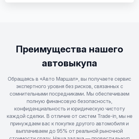
Chaser
C-HR
Corolla
Преимущества нашего
Corolla Fielder
автовыкупа
Crown
Обращаясь в «Авто Маршал», вы получаете сервис
экспертного уровня без рисков, связанных с
FJ Cruiser
сомнительными посредниками. Мы обеспечиваем
полную финансовую безопасность,
Fortuner
конфиденциальность и юридическую чистоту
каждой сделки. В отличие от систем Trade-in, мы не
GR Supra
принуждаем вас к покупке другого автомобиля и
выплачиваем до 95% от реальной рыночной
стоимости сразу. Наша задача — провести выкуп
GR Yaris