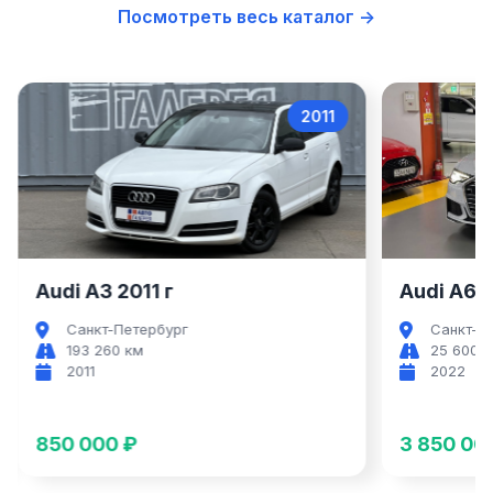
Посмотреть весь каталог →
2011
Audi A3
Audi A3 2011 г
Audi A6 2
Санкт-Петербург
Санкт-П
193 260 км
25 600 
2011
2022
850 000 ₽
3 850 00