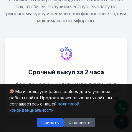
так, чтобы вы получили честную выплату по
рыночному курсу и решили свои финансовые задачи
GR86
максимально комфортно.
Harrier
Hiace
Highlander
Срочный выкуп за 2 часа
Hilux
Весь процесс от оценки до получения денег
занимает не более 2 часов. Быстрая оценка по
Мы используем файлы cookies для улучшения
Kluger
телефону, выезд специалиста и моментальная
работы сайта. Продолжая использовать сайт, вы
соглашаетесь с нашей
политикой
выплата.
конфиденциальности
.
Land Cruiser 100
Принять
Отклонить
Land Cruiser 200