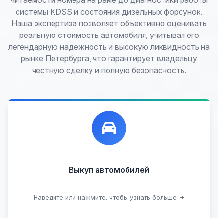
читаемости номера на раме до диагностики работы
системы KDSS и состояния дизельных форсунок.
Наша экспертиза позволяет объективно оценивать
реальную стоимость автомобиля, учитывая его
легендарную надежность и высокую ликвидность на
рынке Петербурга, что гарантирует владельцу
честную сделку и полную безопасность.
Лучшие предложения по выкупу автомобилей,
любых:
Кредитные
Целые с пробегом
Арестованные
Аварийные
В залоге
Проблемные
Выкуп автомобилей
В лизинге
Наведите или нажмите, чтобы узнать больше →
Узнать стоимость