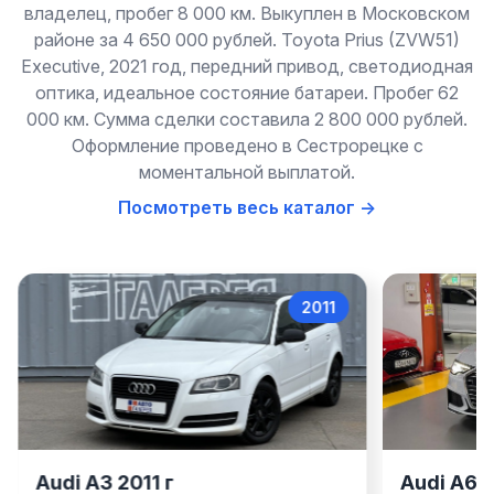
владелец, пробег 8 000 км. Выкуплен в Московском
районе за 4 650 000 рублей. Toyota Prius (ZVW51)
Executive, 2021 год, передний привод, светодиодная
оптика, идеальное состояние батареи. Пробег 62
000 км. Сумма сделки составила 2 800 000 рублей.
Оформление проведено в Сестрорецке с
моментальной выплатой.
Посмотреть весь каталог →
2011
Audi A3
Audi A3 2011 г
Audi A6 2