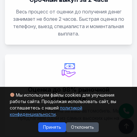
Hiace
Весь процесс от оценки до получения денег
Highlander
занимает не более 2 часов. Быстрая оценка по
телефону, выезд специалиста и моментальная
выплата.
Hilux
Kluger
Land Cruiser 100
Land Cruiser 200
Оценка до 98% рыночной
Мы используем файлы cookies для улучшения
стоимости
Land Cruiser 300
работы сайта. Продолжая использовать сайт, вы
соглашаетесь с нашей
политикой
Справедливая цена за ваш автомобиль. Мы
конфиденциальности
.
Land Cruiser 70
предлагаем одни из самых высоких цен на
рынке автовыкупа в СПб.
Принять
Отклонить
Land Cruiser 80