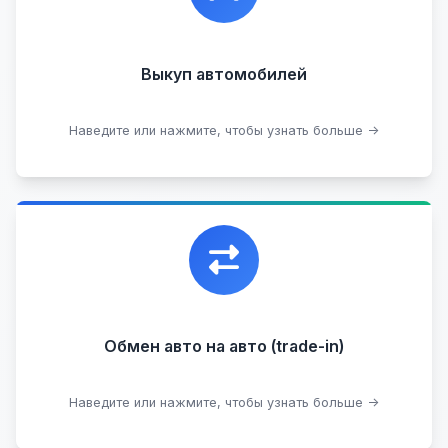
Кредитные
Целые с пробегом
Арестованные
Аварийные
В залоге
Проблемные
Выкуп автомобилей
В лизинге
Наведите или нажмите, чтобы узнать больше →
Узнать стоимость
Уникальная возможность обменять ваш
автомобиль с доплатой, подобрав вам
подходящий вариант.
Обмен авто на авто (trade-in)
Подобрать авто
Наведите или нажмите, чтобы узнать больше →