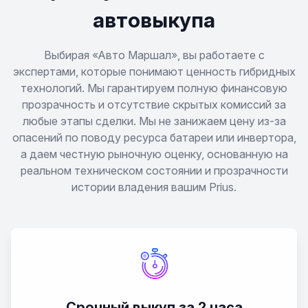
Corolla Fielder
автовыкупа
Crown
Выбирая «Авто Маршал», вы работаете с
экспертами, которые понимают ценность гибридных
технологий. Мы гарантируем полную финансовую
FJ Cruiser
прозрачность и отсутствие скрытых комиссий за
любые этапы сделки. Мы не занижаем цену из-за
Fortuner
опасений по поводу ресурса батареи или инвертора,
а даем честную рыночную оценку, основанную на
GR Supra
реальном техническом состоянии и прозрачности
истории владения вашим Prius.
GR Yaris
GR86
Harrier
Срочный выкуп за 2 часа